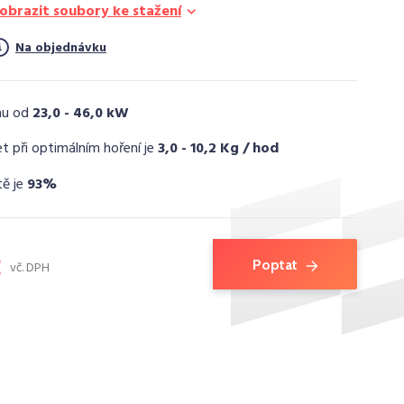
obrazit soubory ke stažení
Na objednávku
nu od
23,0 - 46,0 kW
t při optimálním hoření je
3,0 - 10,2 Kg / hod
tě je
93%
č
Poptat
vč. DPH