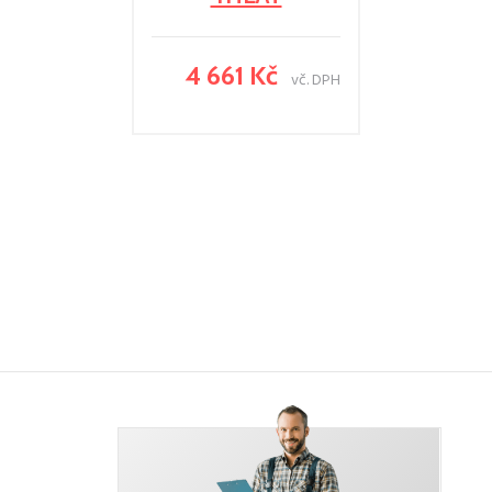
4 661 Kč
vč. DPH