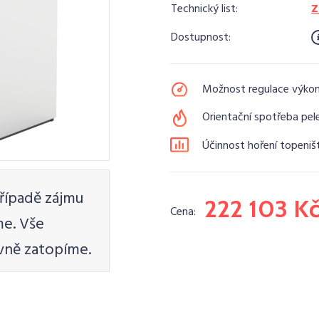
Technický list:
Z
Dostupnost:
Možnost regulace výko
Orientační spotřeba pele
Účinnost hoření topeniš
řípadě zájmu
222 103 K
Cena:
e. Vše
vně zatopíme.