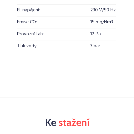
El. napájení:
230 V/50 Hz
Emise CO:
15 mg/Nm3
Provozní tah:
12 Pa
Tlak vody:
3 bar
Ke
stažení