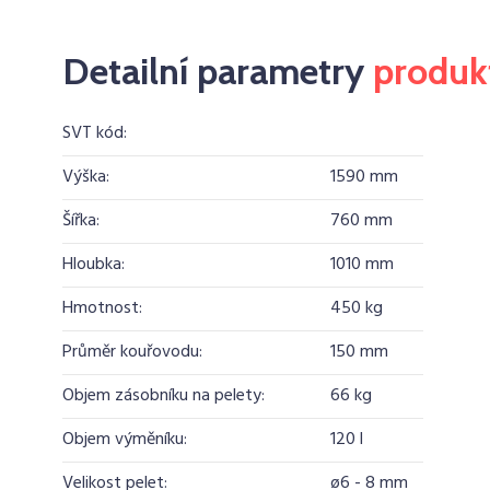
Detailní parametry
produk
SVT kód:
Výška:
1590 mm
Šířka:
760 mm
Hloubka:
1010 mm
Hmotnost:
450 kg
Průměr kouřovodu:
150 mm
Objem zásobníku na pelety:
66 kg
Objem výměníku:
120 l
Velikost pelet:
ø6 - 8 mm