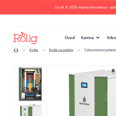
Do 16. 8. 2026 máme dovolenou - piš
Úvod
Kamna
Krbo
Úvod
Kotle
Kotle na pelety
Celosezónní peleto