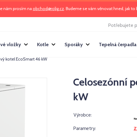
te nám prosím na
obchod@rolig.cz
. Budeme se vám věnovat hned, jak t
Potřebujete p
vé vložky
Kotle
Sporáky
Tepelná čerpadla
vý kotel EcoSmart 46 kW
Celosezónní p
kW
Výrobce:
Parametry:
Z