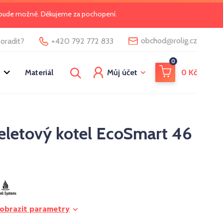
o bude možné. Děkujeme za pochopení.
@
obchod
rolig.cz
oradit?
+420 792 772 833
0
Materiál
Můj účet
0
Kč
eletový kotel EcoSmart 46
obrazit parametry