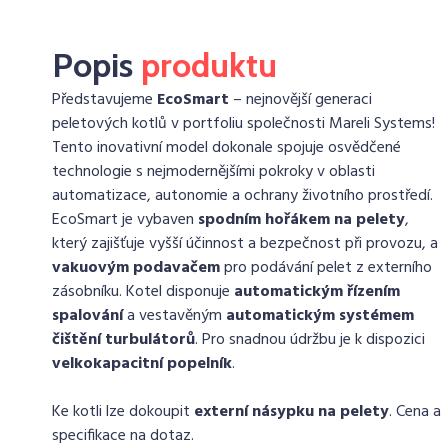
Popis
produktu
Představujeme
EcoSmart
– nejnovější generaci
peletových kotlů v portfoliu společnosti Mareli Systems!
Tento inovativní model dokonale spojuje osvědčené
technologie s nejmodernějšími pokroky v oblasti
automatizace, autonomie a ochrany životního prostředí.
EcoSmart je vybaven
spodním hořákem na pelety
,
který zajišťuje vyšší účinnost a bezpečnost při provozu, a
vakuovým podavačem
pro podávání pelet z externího
zásobníku. Kotel disponuje
automatickým řízením
spalování
a vestavěným
automatickým systémem
čištění turbulátorů
. Pro snadnou údržbu je k dispozici
velkokapacitní popelník
.
Ke kotli lze dokoupit
externí násypku na pelety
. Cena a
specifikace na dotaz.