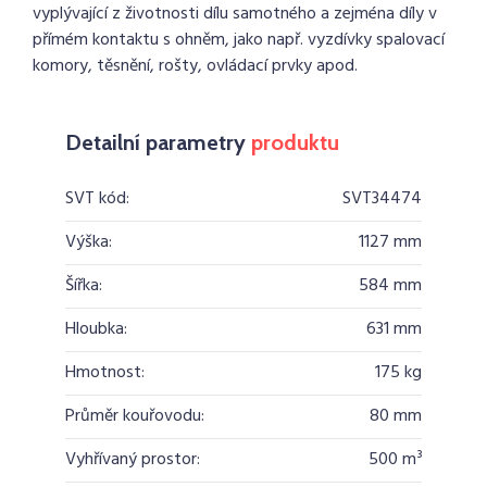
vyplývající z životnosti dílu samotného a zejména díly v
přímém kontaktu s ohněm, jako např. vyzdívky spalovací
komory, těsnění, rošty, ovládací prvky apod.
Detailní parametry
produktu
SVT kód:
SVT34474
Výška:
1127 mm
Šířka:
584 mm
Hloubka:
631 mm
Hmotnost:
175 kg
Průměr kouřovodu:
80 mm
Vyhřívaný prostor:
500 m³