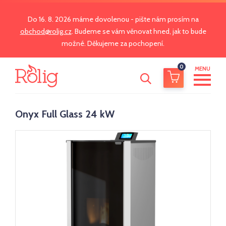
Do 16. 8. 2026 máme dovolenou - pište nám prosím na
obchod@rolig.cz
. Budeme se vám věnovat hned, jak to bude
možné. Děkujeme za pochopení.
0
MENU
Onyx Full Glass 24 kW