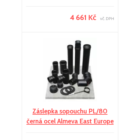
4 661 Kč
vč. DPH
Záslepka sopouchu PL/80
černá ocel Almeva East Europe