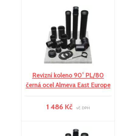
Revizní koleno 90° PL/80
černá ocel Almeva East Europe
1 486 Kč
vč. DPH