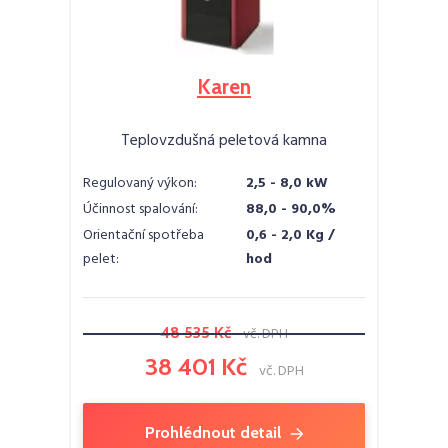
Karen
Teplovzdušná peletová kamna
Regulovaný výkon:
2,5 - 8,0 kW
Účinnost spalování:
88,0 - 90,0%
Orientační spotřeba
0,6 - 2,0 Kg /
pelet:
hod
48 535 Kč
vč. DPH
38 401 Kč
vč. DPH
Prohlédnout detail