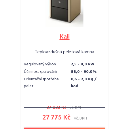
Kali
Teplovzdušná peletová kamna
Regulovaný výkon:
2,5 - 8,0 kW
Účinnost spalování:
88,0 - 90,0%
Orientační spotřeba
0,6 - 2,0 Kg /
pelet:
hod
37 033 Kč
vč. DPH
27 775 Kč
vč. DPH