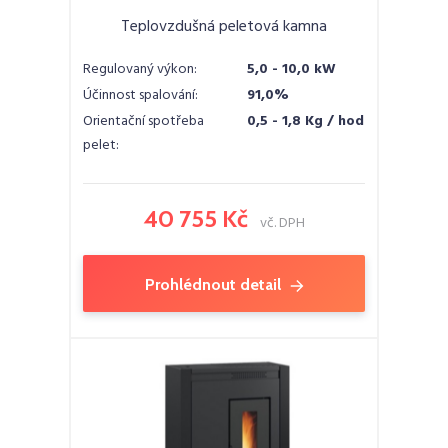
Teplovzdušná peletová kamna
Regulovaný výkon:
5,0 - 10,0 kW
Účinnost spalování:
91,0%
Orientační spotřeba
0,5 - 1,8 Kg / hod
pelet:
40 755 Kč
vč. DPH
Prohlédnout detail