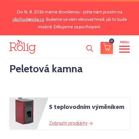
Do 16. 8. 2026 máme dovolenou - pište nám prosím na
obchod@rolig.cz
. Budeme se vám věnovat hned, jak to bude
možné. Děkujeme za pochopení.
0
MENU
Peletová kamna
S teplovodním výměníkem
Zobrazit produkty