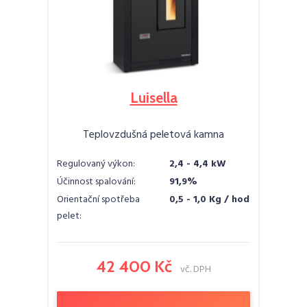
Luisella
Teplovzdušná peletová kamna
Regulovaný výkon:
2,4 - 4,4 kW
Účinnost spalování:
91,9%
Orientační spotřeba
0,5 - 1,0 Kg / hod
pelet:
42 400 Kč
vč. DPH