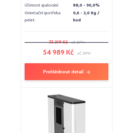
Účinnost spalování:
88,0 - 90,0%
Orientační spotřeba
0,6 - 2,0 Kg /
pelet:
hod
73 319 Kč
vč. DPH
54 989 Kč
vč. DPH
Prohlédnout detail