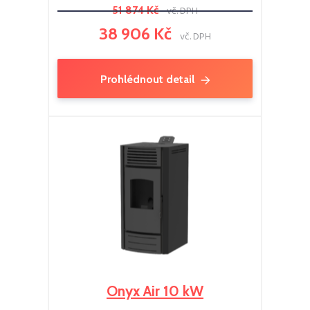
51 874 Kč
vč. DPH
38 906 Kč
vč. DPH
Prohlédnout detail
Onyx Air 10 kW