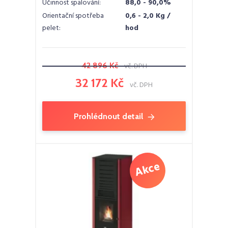
Účinnost spalování:
88,0 - 90,0%
Orientační spotřeba
0,6 - 2,0 Kg /
pelet:
hod
42 896 Kč
vč. DPH
32 172 Kč
vč. DPH
Prohlédnout detail