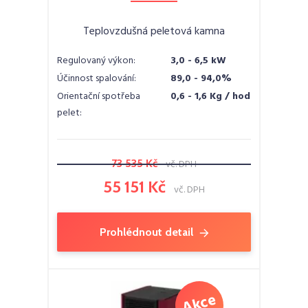
Teplovzdušná peletová kamna
Regulovaný výkon:
3,0 - 6,5 kW
Účinnost spalování:
89,0 - 94,0%
Orientační spotřeba
0,6 - 1,6 Kg / hod
pelet:
73 535 Kč
vč. DPH
55 151 Kč
vč. DPH
Prohlédnout detail