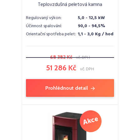
Teplovzdušná peletová kamna
Regulovaný výkon:
5,0 - 12,5 kW
Účinnost spalování:
90,0 - 94,5%
Orientační spotřeba pelet:
1,1 - 3,0 Kg / hod
68 382 Kč
vč. DPH
51 286 Kč
vč. DPH
Prohlédnout detail