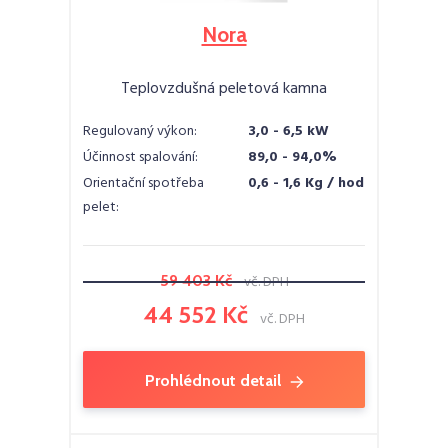
Nora
Teplovzdušná peletová kamna
Regulovaný výkon:
3,0 - 6,5 kW
Účinnost spalování:
89,0 - 94,0%
Orientační spotřeba
0,6 - 1,6 Kg / hod
pelet:
59 403 Kč
vč. DPH
44 552 Kč
vč. DPH
Prohlédnout detail