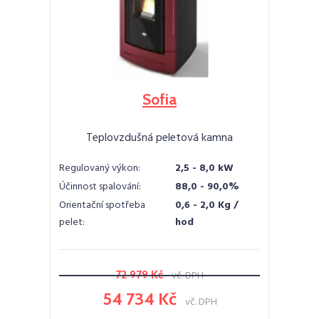
Sofia
Teplovzdušná peletová kamna
Regulovaný výkon:
2,5 - 8,0 kW
Účinnost spalování:
88,0 - 90,0%
Orientační spotřeba
0,6 - 2,0 Kg /
pelet:
hod
72 979 Kč
vč. DPH
54 734 Kč
vč. DPH