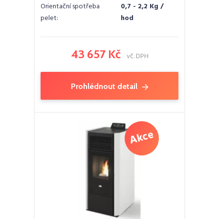
Orientační spotřeba
0,7 - 2,2 Kg /
pelet:
hod
43 657 Kč
vč. DPH
Prohlédnout detail