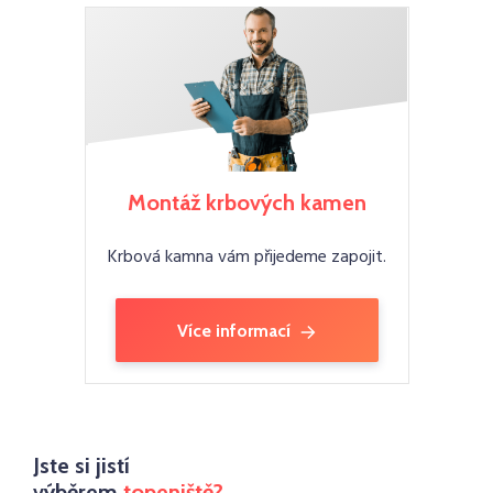
Montáž krbových kamen
Krbová kamna vám přijedeme zapojit.
Více informací
Jste si jistí
výběrem
topeniště?