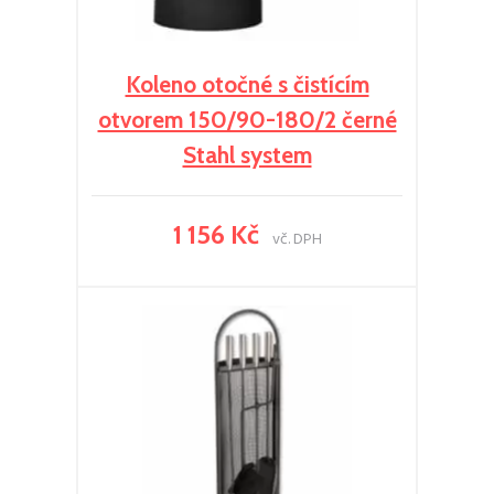
Koleno otočné s čistícím
otvorem 150/90-180/2 černé
Stahl system
1 156 Kč
vč. DPH