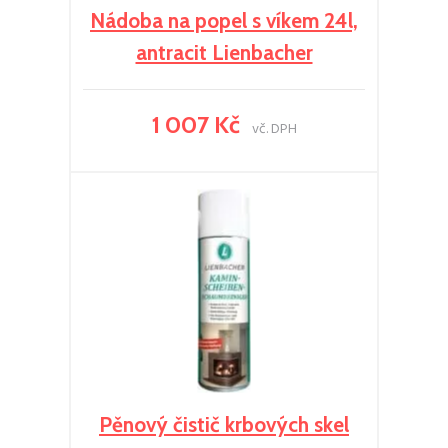
Nádoba na popel s víkem 24l,
antracit Lienbacher
1 007 Kč
vč. DPH
Pěnový čistič krbových skel