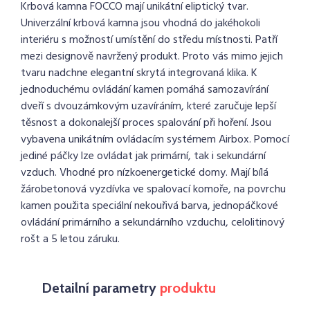
Krbová kamna FOCCO mají unikátní eliptický tvar.
Univerzální krbová kamna jsou vhodná do jakéhokoli
interiéru s možností umístění do středu místnosti. Patří
mezi designově navržený produkt. Proto vás mimo jejich
tvaru nadchne elegantní skrytá integrovaná klika. K
jednoduchému ovládání kamen pomáhá samozavírání
dveří s dvouzámkovým uzavíráním, které zaručuje lepší
těsnost a dokonalejší proces spalování při hoření. Jsou
vybavena unikátním ovládacím systémem Airbox. Pomocí
jediné páčky lze ovládat jak primární, tak i sekundární
vzduch. Vhodné pro nízkoenergetické domy. Mají bílá
žárobetonová vyzdívka ve spalovací komoře, na povrchu
kamen použita speciální nekouřivá barva, jednopáčkové
ovládání primárního a sekundárního vzduchu, celolitinový
rošt a 5 letou záruku.
Detailní parametry
produktu