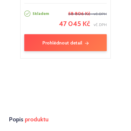
Skladem
58 806 Kč
vč. DPH
47 045 Kč
vč. DPH
Prohlédnout detail
Popis
produktu