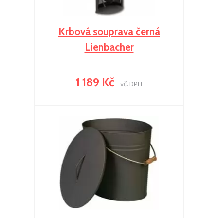
Krbová souprava černá
Lienbacher
1 189 Kč
vč. DPH