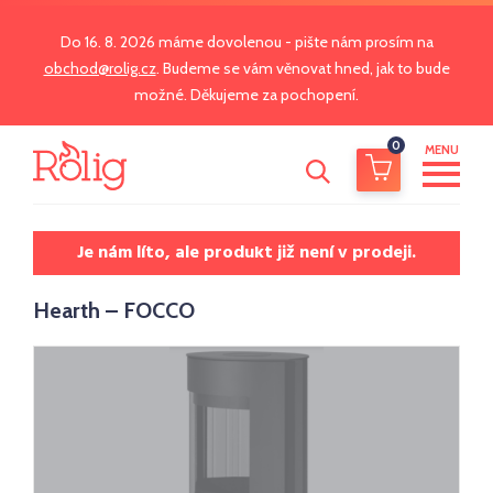
Do 16. 8. 2026 máme dovolenou - pište nám prosím na
obchod@rolig.cz
. Budeme se vám věnovat hned, jak to bude
možné. Děkujeme za pochopení.
0
MENU
Je nám líto, ale produkt již není v prodeji.
Hearth – FOCCO