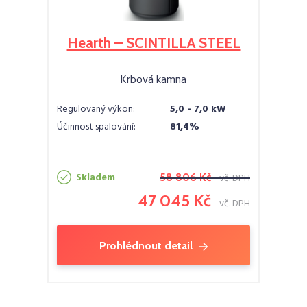
Hearth – SCINTILLA STEEL
Krbová kamna
Regulovaný výkon:
5,0 - 7,0 kW
Účinnost spalování:
81,4%
Skladem
58 806 Kč
vč. DPH
47 045 Kč
vč. DPH
Prohlédnout detail