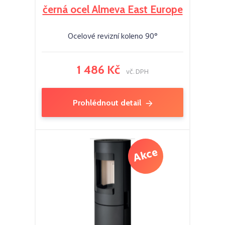
černá ocel Almeva East Europe
Ocelové revizní koleno 90°
1 486 Kč
vč. DPH
Prohlédnout detail