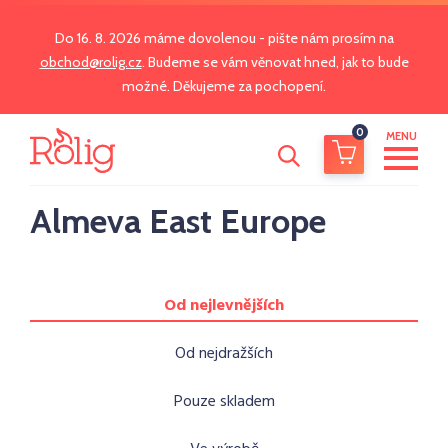
Do 16. 8. 2026 máme dovolenou - pište nám prosím na
obchod@rolig.cz
. Budeme se vám věnovat hned, jak to bude
možné. Děkujeme za pochopení.
0
MENU
Almeva East Europe
Od nejlevnějších
Od nejdražších
Pouze skladem