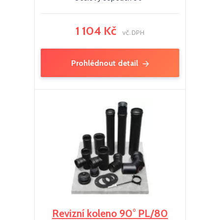
1 104 Kč
vč. DPH
Prohlédnout detail
Revizní koleno 90° PL/80