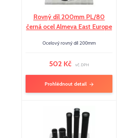
Rovný díl 200mm PL/80
černá ocel Almeva East Europe
Ocelový rovný díl 200mm
502 Kč
vč. DPH
Prohlédnout detail