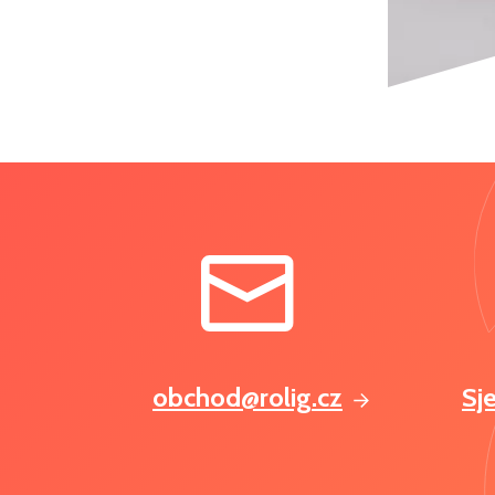
obchod@rolig.cz
Sj