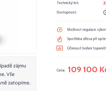
Technický list:
Z
Dostupnost:
Možnost regulace výko
Spotřeba dřeva při opti
Účinnost hoření topeniš
ípadě zájmu
109 100 K
Cena:
e. Vše
vně zatopíme.