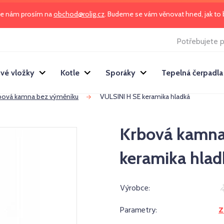
te nám prosím na
obchod@rolig.cz
. Budeme se vám věnovat hned, jak t
Potřebujete p
vé vložky
Kotle
Sporáky
Tepelná čerpadla
bová kamna bez výměníku
VULSINI H SE keramika hladká
Krbová kamna
keramika hlad
Výrobce:
Parametry:
Z