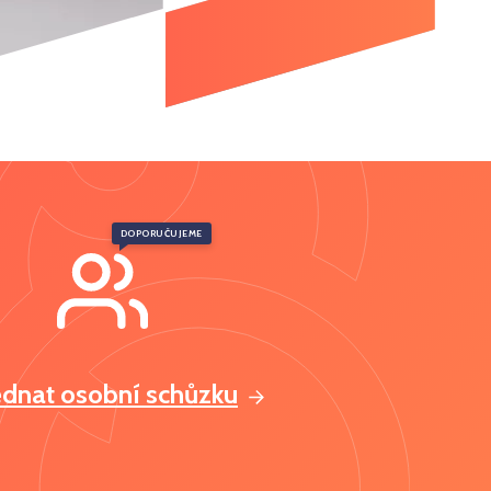
DOPORUČUJEME
ednat osobní schůzku