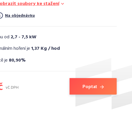
obrazit soubory ke stažení
Na objednávku
nu od
2,7 - 7,5 kW
málním hoření je
1,37 Kg / hod
tě je
80,90%
č
Poptat
vč. DPH