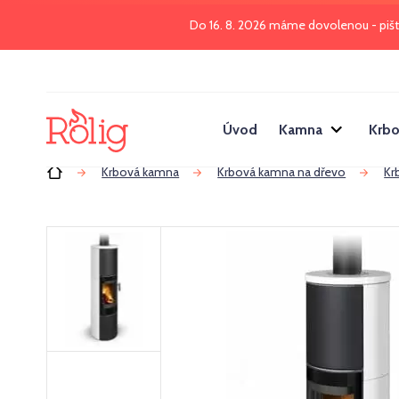
Do 16. 8. 2026 máme dovolenou - piš
Úvod
Kamna
Krbo
Úvod
Krbová kamna
Krbová kamna na dřevo
Kr