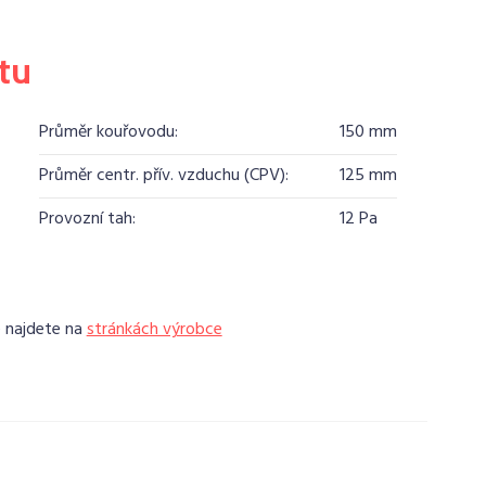
tu
Průměr kouřovodu:
150 mm
Průměr centr. přív. vzduchu (CPV):
125 mm
Provozní tah:
12 Pa
e najdete na
stránkách výrobce