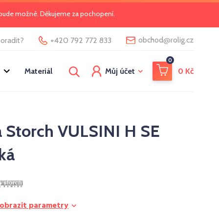
o bude možné. Děkujeme za pochopení.
@
obchod
rolig.cz
oradit?
+420 792 772 833
0
Materiál
Můj účet
0
Kč
 Storch VULSINI H SE
ká
obrazit parametry