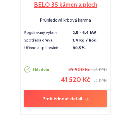
BELO 3S kámen a plech
Průhledová krbová kamna
Regulovaný výkon:
2,5 - 6,4 kW
Spotřeba dřeva:
1,4 Kg / hod
Účinnost spalování:
80,5%
Skladem
49 900 Kč
vč. DPH
41 520 Kč
vč. DPH
Prohlédnout detail