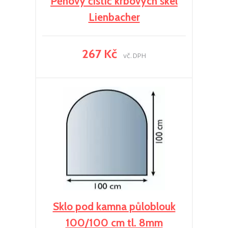
Pěnový čistič krbových skel
Lienbacher
267 Kč
vč. DPH
Sklo pod kamna půloblouk
100/100 cm tl. 8mm