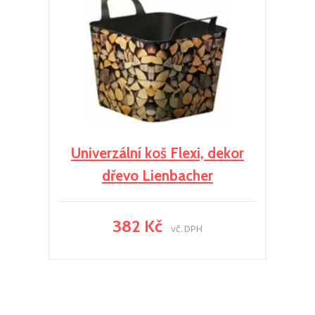
Univerzální koš Flexi, dekor
dřevo Lienbacher
382 Kč
vč. DPH