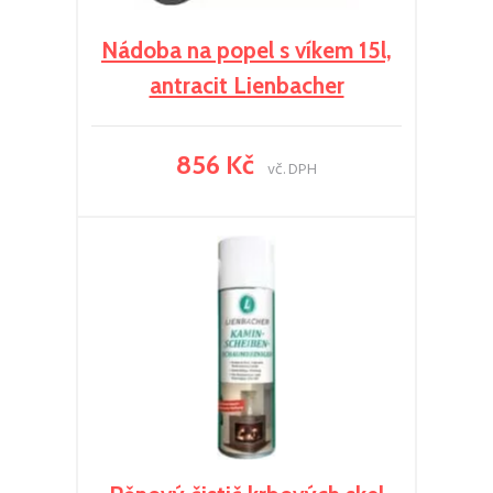
Nádoba na popel s víkem 15l,
antracit Lienbacher
856 Kč
vč. DPH