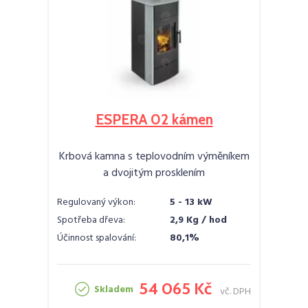
ESPERA 02 kámen
Krbová kamna s teplovodním výměníkem
a dvojitým prosklením
Regulovaný výkon:
5 - 13 kW
Spotřeba dřeva:
2,9 Kg / hod
Účinnost spalování:
80,1%
54 065 Kč
Skladem
vč. DPH