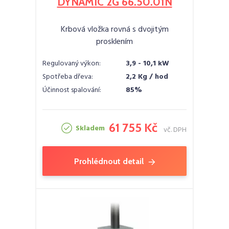
DYNAMIC 2G 66.50.01N
Krbová vložka rovná s dvojitým
prosklením
Regulovaný výkon:
3,9 - 10,1 kW
Spotřeba dřeva:
2,2 Kg / hod
Účinnost spalování:
85%
61 755 Kč
Skladem
vč. DPH
Prohlédnout detail