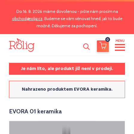
Do 16. 8. 2026 máme dovolenou - pište nám prosím na
obchod@rolig.cz
. Budeme se vám věnovat hned, jak to bude
možné. Děkujeme za pochopení.
0
MENU
Je nám líto, ale produkt již není v prodeji.
Nahrazeno produktem EVORA keramika.
EVORA 01 keramika