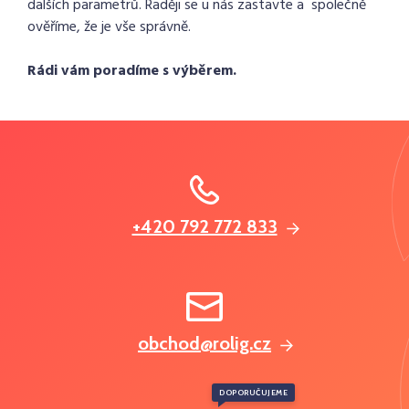
dalších parametrů. Raději se u nás zastavte a společně
ověříme, že je vše správně.
Rádi vám poradíme s výběrem.
+420 792 772 833
obchod@rolig.cz
DOPORUČUJEME