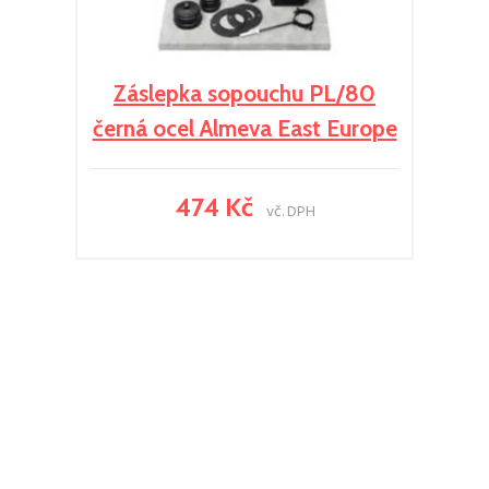
Záslepka sopouchu PL/80
černá ocel Almeva East Europe
474 Kč
vč. DPH