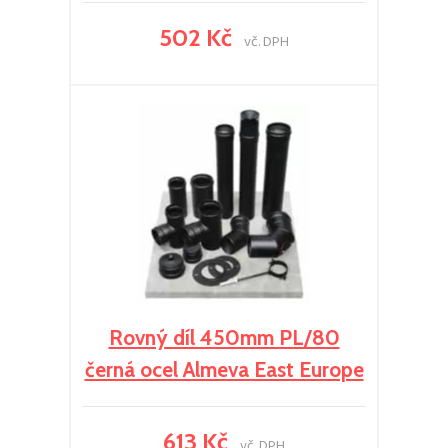
502 Kč
vč. DPH
Rovný díl 450mm PL/80
černá ocel Almeva East Europe
613 Kč
vč. DPH