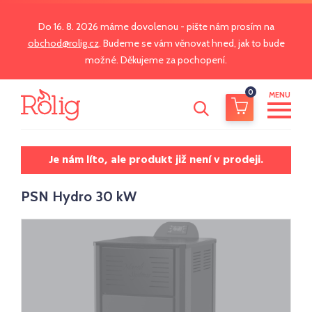
Do 16. 8. 2026 máme dovolenou - pište nám prosím na
obchod@rolig.cz
. Budeme se vám věnovat hned, jak to bude
možné. Děkujeme za pochopení.
0
MENU
Je nám líto, ale produkt již není v prodeji.
PSN Hydro 30 kW