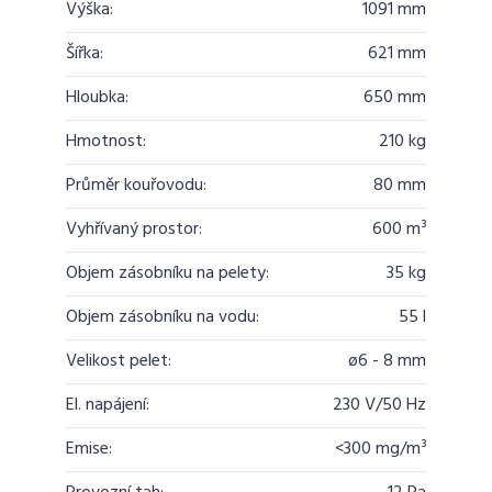
Výška:
1091 mm
Šířka:
621 mm
Hloubka:
650 mm
Hmotnost:
210 kg
Průměr kouřovodu:
80 mm
Vyhřívaný prostor:
600 m³
Objem zásobníku na pelety:
35 kg
Objem zásobníku na vodu:
55 l
Velikost pelet:
ø6 - 8 mm
El. napájení:
230 V/50 Hz
Emise:
<300 mg/m³