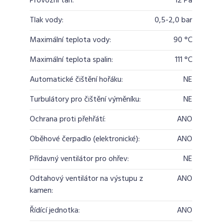
Provozní tah:
12 Pa
Tlak vody:
0,5-2,0 bar
Maximální teplota vody:
90 °C
Maximální teplota spalin:
111 °C
Automatické čištění hořáku:
NE
Turbulátory pro čištění výměníku:
NE
Ochrana proti přehřátí:
ANO
Oběhové čerpadlo (elektronické):
ANO
Přídavný ventilátor pro ohřev:
NE
Odtahový ventilátor na výstupu z
ANO
kamen:
Řídící jednotka:
ANO