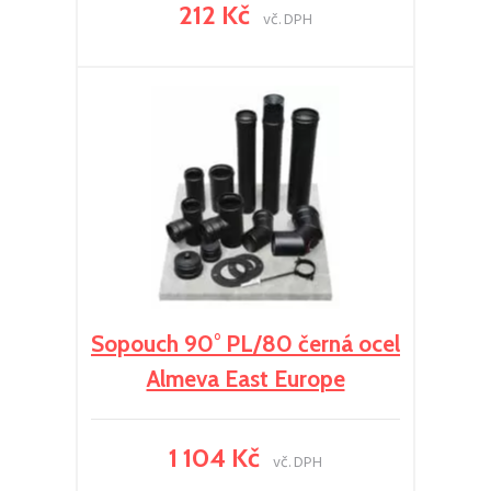
212 Kč
vč. DPH
Sopouch 90° PL/80 černá ocel
Almeva East Europe
1 104 Kč
vč. DPH