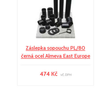
Záslepka sopouchu PL/80
černá ocel Almeva East Europe
474 Kč
vč. DPH