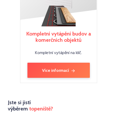
Kompletní vytápění budov a
komerčních objektů
Kompletní vytápění na klíč.
Více informací
Jste si jistí
výběrem
topeniště?