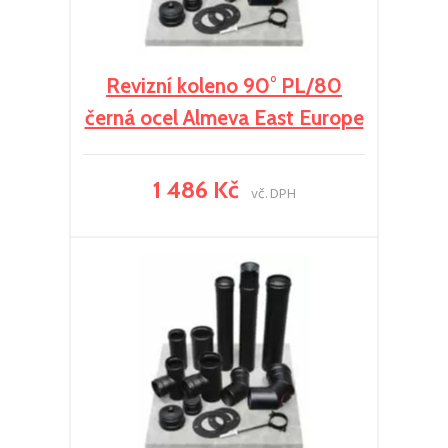
Revizní koleno 90° PL/80
černá ocel Almeva East Europe
1 486 Kč
vč. DPH