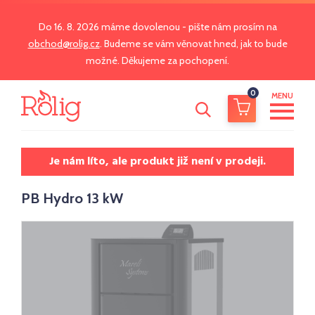
Do 16. 8. 2026 máme dovolenou - pište nám prosím na
obchod@rolig.cz
. Budeme se vám věnovat hned, jak to bude
možné. Děkujeme za pochopení.
0
MENU
Je nám líto, ale produkt již není v prodeji.
PB Hydro 13 kW