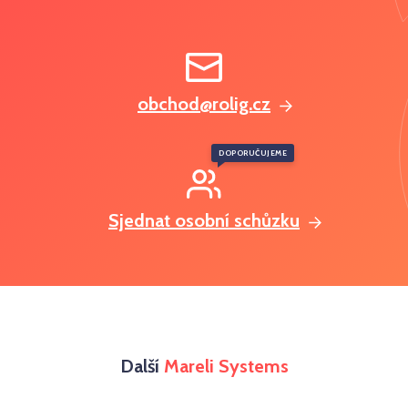
obchod@rolig.cz
DOPORUČUJEME
Sjednat osobní schůzku
Další
Mareli Systems