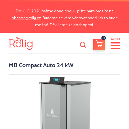
Do 16. 8. 2026 máme dovolenou - pište nám prosím na
obchod@rolig.cz
. Budeme se vám věnovat hned, jak to bude
možné. Děkujeme za pochopení.
0
MENU
MB Compact Auto 24 kW