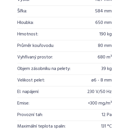
Šířka:
584 mm
Hloubka:
650 mm
Hmotnost:
190 kg
Průměr kouřovodu:
80 mm
Vyhřívaný prostor:
680 m³
Objem zásobníku na pelety:
39 kg
Velikost pelet:
ø6 - 8 mm
El. napájení:
230 V/50 Hz
Emise:
<300 mg/m³
Provozní tah:
12 Pa
Maximální teplota spalin:
131 °C