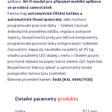
aplikace.
Wi-Fi modul pro připojení mobilní aplikace
se prodává samostatně.
Kamna mají
automatické čištění hořáku a
automatické řízení spalování,
dále možnost
programování pracovní doby – týdenní časovač.
Jednoduchá pravidelná údržba, regulace pokojové
teploty, bezpečnostní prvky pro klíčové komponenty,
programování provozní doby integrovaným týdenním
časovačem, kapacita zásobníku na pelety až 45 kg,
snadno použitelný LED displej s menu v českém jazyce,
prostorná nádoba na popel, barva odolná vůči teplotám.
Bezpečnostní tlakový spínač a samostatný modul
pokojového termostatu (volitelné).
Barevné provedení kamen:
šedá (RAL 9006/7035)
.
Detailní parametry
produktu
Výška:
1127 mm