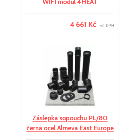
WIFI modul 4HEAT
4 661 Kč
vč. DPH
Záslepka sopouchu PL/80
černá ocel Almeva East Europe