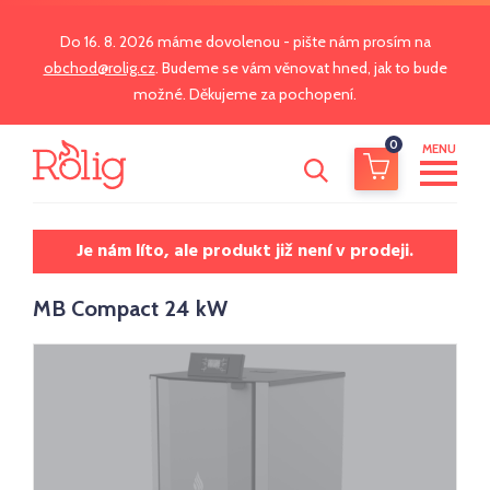
Do 16. 8. 2026 máme dovolenou - pište nám prosím na
obchod@rolig.cz
. Budeme se vám věnovat hned, jak to bude
možné. Děkujeme za pochopení.
0
MENU
Je nám líto, ale produkt již není v prodeji.
MB Compact 24 kW