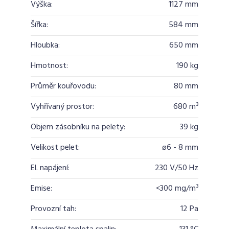
Výška:
1127 mm
Šířka:
584 mm
Hloubka:
650 mm
Hmotnost:
190 kg
Průměr kouřovodu:
80 mm
Vyhřívaný prostor:
680 m³
Objem zásobníku na pelety:
39 kg
Velikost pelet:
ø6 - 8 mm
El. napájení:
230 V/50 Hz
Emise:
<300 mg/m³
Provozní tah:
12 Pa