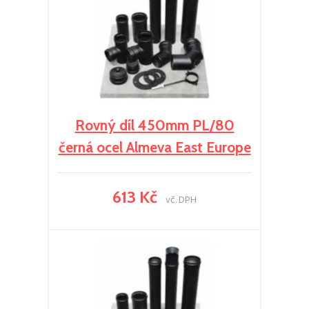
Rovný díl 450mm PL/80
černá ocel Almeva East Europe
613 Kč
vč. DPH