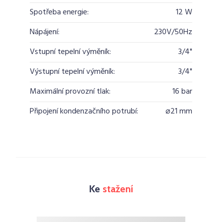
Spotřeba energie:
12 W
Nápájení:
230V/50Hz
Vstupní tepelní výměník:
3/4"
Výstupní tepelní výměník:
3/4"
Maximální provozní tlak:
16 bar
Připojení kondenzačního potrubí:
⌀21 mm
Ke
stažení