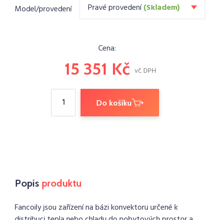
Pravé provedení
(Skladem)
Model/provedení
Cena:
15 351 Kč
vč. DPH
Do košíku
Popis
produktu
Fancoily jsou zařízení na bázi konvektoru určené k
distribuci tepla nebo chladu do pobytových prostor a