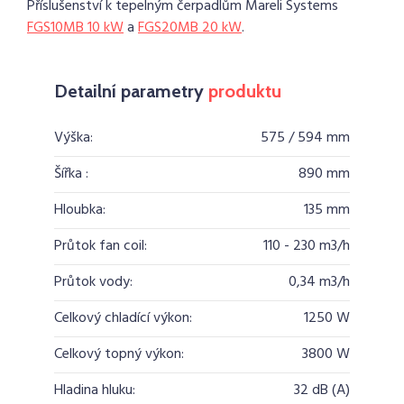
Příslušenství k tepelným čerpadlům Mareli Systems
FGS10MB 10 kW
a
FGS20MB 20 kW
.
Detailní parametry
produktu
Výška:
575 / 594 mm
Šířka :
890 mm
Hloubka:
135 mm
Průtok fan coil:
110 - 230 m3/h
Průtok vody:
0,34 m3/h
Celkový chladící výkon:
1250 W
Celkový topný výkon:
3800 W
Hladina hluku:
32 dB (A)