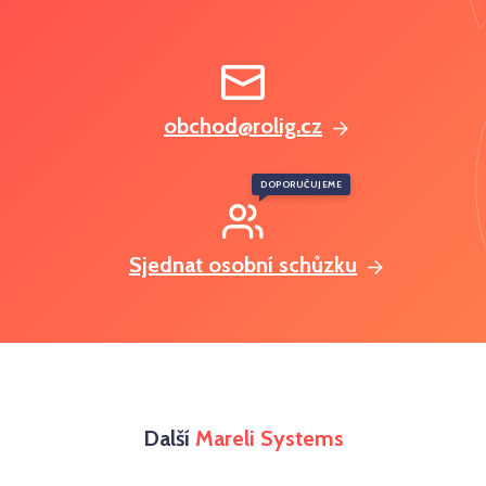
obchod@rolig.cz
DOPORUČUJEME
Sjednat osobní schůzku
Další
Mareli Systems