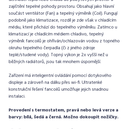
zajištění tepelné pohody prostoru. Obsahují jako hlavní
součást ventilátor (Fan) a tepelný výměník (Coil). Fungují
podobně jako klimatizace, rozdíl je zde však v chladícím
médiu, které přichází do tepelného výměníku. Zatímco u
klimatizací je chladícím médiem chladivo, tepelný
výměník fancoilů je ohříván/ochlazován vodou z topného
okruhu tepelného čerpadla (či z jiného zdroje
teplé/studené vody). Topný výkon je 2x vyšší než u
běžných radiátorů, jsou tak mnohem úspornější.
Zařízení má inteligentní ovládání pomocí dotykového
displeje a zároveň na dálku přes wi-fi. Ultratenké
konstrukční řešení fancoilů umožňuje jejich snadnou
instalaci.
Provedení s termostatem, pravá nebo levá verze a
barvy: bílá, šedá a černá. Možno dokoupit nožičky.