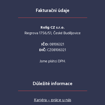
Fakturační údaje
Rolig CZ s.r.o.
Riegrova 1756/51, České Budějovice
IČO:
08106321
DIČ:
CZ08106321
Jsme plátci DPH.
Důležité informace
Kariéra – práce u nás