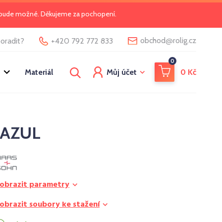
o bude možné. Děkujeme za pochopení.
@
obchod
rolig.cz
oradit?
+420 792 772 833
0
Materiál
Můj účet
0
Kč
AZUL
obrazit parametry
obrazit soubory ke stažení