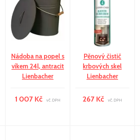
Nádoba na popel s
Pěnový čistič
víkem 24l, antracit
krbových skel
Lienbacher
Lienbacher
1 007 Kč
267 Kč
vč. DPH
vč. DPH