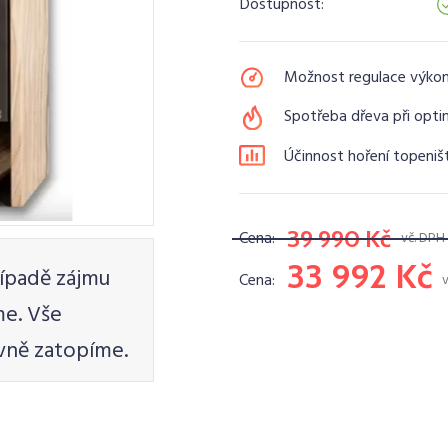
Dostupnost:
Možnost regulace výko
Spotřeba dřeva při opti
Účinnost hoření topeniš
39 990 Kč
Cena:
vč. DPH
33 992 Kč
ípadě zájmu
Cena:
e. Vše
vně zatopíme.