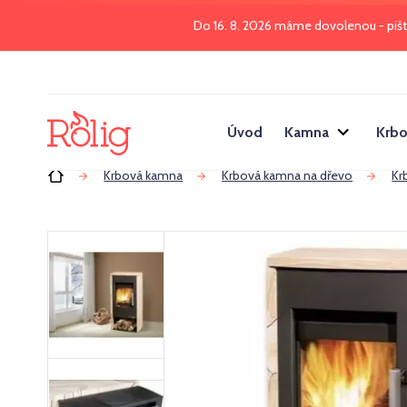
Do 16. 8. 2026 máme dovolenou - piš
Úvod
Kamna
Krbo
Úvod
Krbová kamna
Krbová kamna na dřevo
Kr