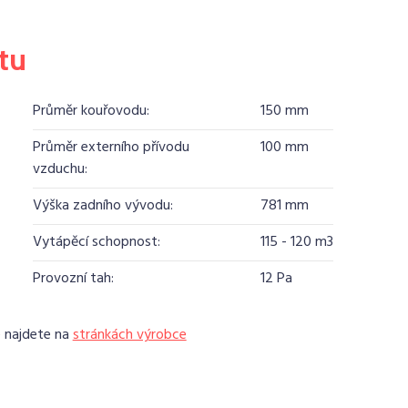
tu
Průměr kouřovodu:
150 mm
Průměr externího přívodu
100 mm
vzduchu:
Výška zadního vývodu:
781 mm
Vytápěcí schopnost:
115 - 120 m3
Provozní tah:
12 Pa
e najdete na
stránkách výrobce