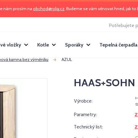
te nám prosím na
obchod@rolig.cz
. Budeme se vám věnovat hned, jak t
Potřebujete p
vé vložky
Kotle
Sporáky
Tepelná čerpadla
bová kamna bez výměníku
AZUL
HAAS+SOHN 
Výrobce:
Parametry:
Z
Technický list:
Z