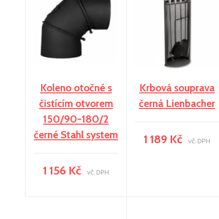
Koleno otočné s
Krbová souprava
čistícím otvorem
černá Lienbacher
150/90-180/2
černé Stahl system
1 189 Kč
vč. DPH
1 156 Kč
vč. DPH