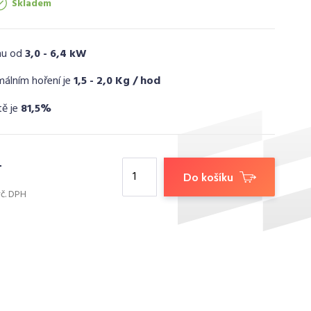
Skladem
nu od
3,0 - 6,4 kW
málním hoření je
1,5 - 2,0 Kg / hod
tě je
81,5%
Do košíku
vč. DPH