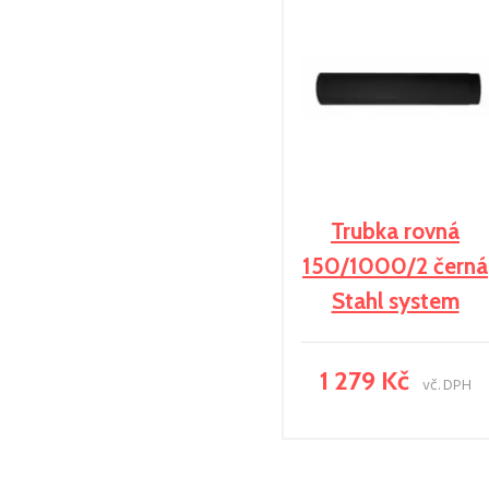
Trubka rovná
150/1000/2 černá
Stahl system
1 279 Kč
vč. DPH