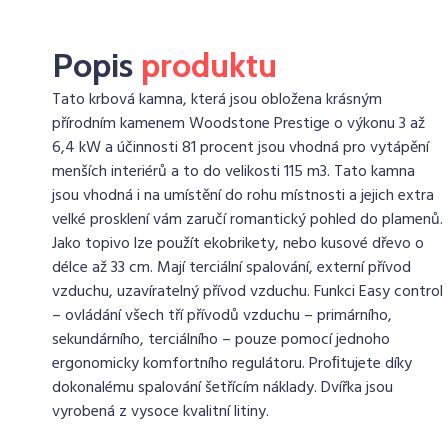
Popis
produktu
Tato krbová kamna, která jsou obložena krásným
přírodním kamenem Woodstone Prestige o výkonu 3 až
6,4 kW a účinnosti 81 procent jsou vhodná pro vytápění
menších interiérů a to do velikosti 115 m3. Tato kamna
jsou vhodná i na umístění do rohu místnosti a jejich extra
velké prosklení vám zaručí romantický pohled do plamenů.
Jako topivo lze použít ekobrikety, nebo kusové dřevo o
délce až 33 cm. Mají terciální spalování, externí přívod
vzduchu, uzavíratelný přívod vzduchu. Funkci Easy control
– ovládání všech tří přívodů vzduchu – primárního,
sekundárního, terciálního – pouze pomocí jednoho
ergonomicky komfortního regulátoru. Proﬁtujete díky
dokonalému spalování šetřícím náklady. Dvířka jsou
vyrobená z vysoce kvalitní litiny.