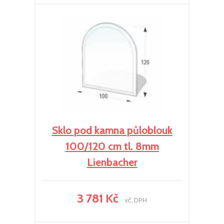
Sklo pod kamna půloblouk
100/120 cm tl. 8mm
Lienbacher
3 781 Kč
vč. DPH