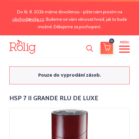
Do 16. 8. 2026 máme dovolenou - pište nám prosím na
obchod@rolig.cz
. Budeme se vám věnovat hned, jak to bude
možné. Děkujeme za pochopení.
0
MENU
Pouze do vyprodání zásob.
HSP 7 II GRANDE RLU DE LUXE