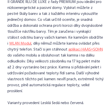
II GRANDE RLU DE LUXE z řady PREMIUM jsou ideální pro
nízkoenergetické a pasivní domy. Vybírat můžete z
pestré škály barev a tak z každého interiéru vykouzlíte
jedinečný domov. Co však určitě oceníte, je snadná
údržba a dokonalá ochrana proti korozi díky dvojnásobné
tloušťce nástřiku barvy. Tím je zaručena i vynikající
stálost odstínu barvy vašich kamen. Ke kamnům obdržíte
i
WLAN Modul
, díky němuž můžete kamna ovládat přes
chytrý telefon. Stačí si jen stáhnout
aplikaci HAAS+SOHN
do vašeho mobilu a obsluhovat tak kamna i na dálku
odkudkoliv. Díky velikosti zásobníku na 17 kg pelet máte
až 2 dny vystaráno bez práce. Kamna si přidávání pelet i
udržování požadované teploty řídí sama. Další výhodné
vlastnosti těchto pel. kamen: nevíří prach, extrémně tichý
provoz, plně automatická regulace teploty, velké
prosklení.
Varianty provedení: Lesklá šedá nebo červená.