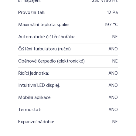
El. napájení:
230 V/50 Hz
Provozní tah:
12 Pa
Maximální teplota spalin:
197 °C
Automatické čištění hořáku:
NE
Čištění turbulátoru (ruční):
ANO
Oběhové čerpadlo (elektronické):
NE
Řídící jednotka:
ANO
Intuitivní LED displej:
ANO
Mobilní aplikace:
ANO
Termostat:
ANO
Expanzní nádoba:
NE