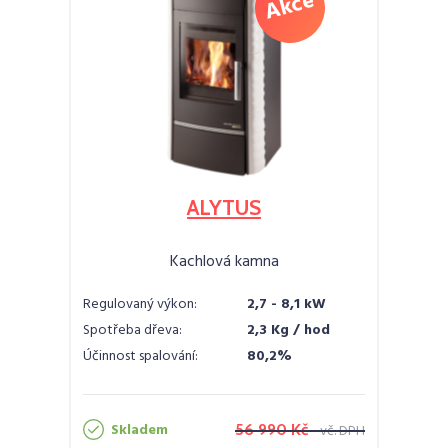
ALYTUS
Kachlová kamna
Regulovaný výkon:
2,7 - 8,1 kW
Spotřeba dřeva:
2,3 Kg / hod
Účinnost spalování:
80,2%
Skladem
56 990 Kč
vč. DPH