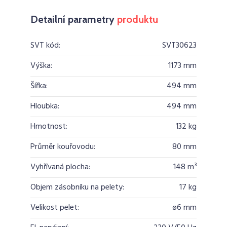
Detailní parametry
produktu
SVT kód:
SVT30623
Výška:
1173 mm
Šířka:
494 mm
Hloubka:
494 mm
Hmotnost:
132 kg
Průměr kouřovodu:
80 mm
Vyhřívaná plocha:
148 m³
Objem zásobníku na pelety:
17 kg
Velikost pelet:
ø6 mm