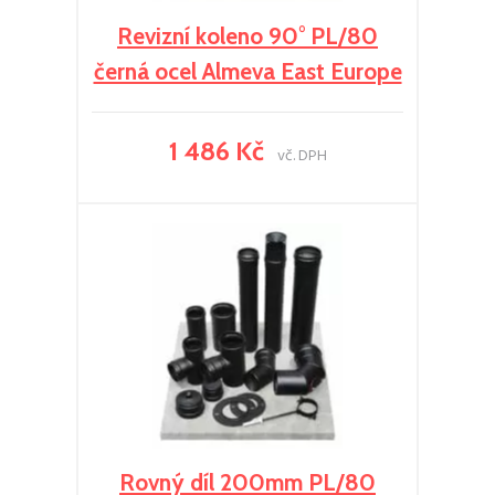
Revizní koleno 90° PL/80
černá ocel Almeva East Europe
1 486 Kč
vč. DPH
Rovný díl 200mm PL/80