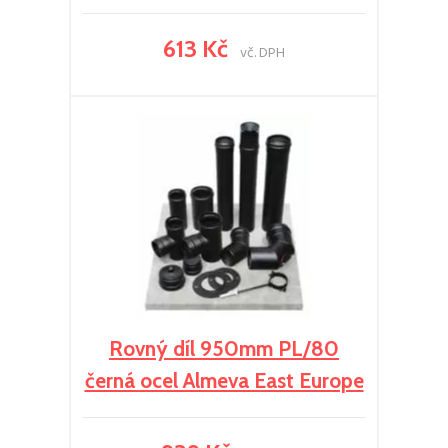
613 Kč
vč. DPH
Rovný díl 950mm PL/80
černá ocel Almeva East Europe