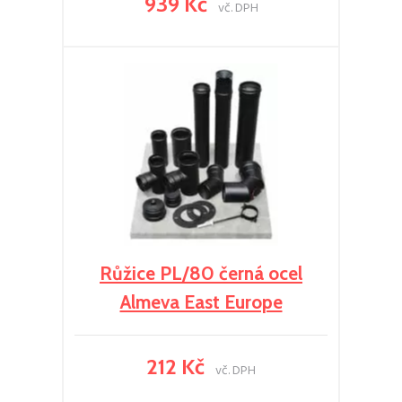
939 Kč
vč. DPH
Růžice PL/80 černá ocel
Almeva East Europe
212 Kč
vč. DPH