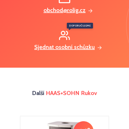
obchod@rolig.cz
DOPORUČUJEME
Sjednat osobní schůzku
Další
HAAS+SOHN Rukov