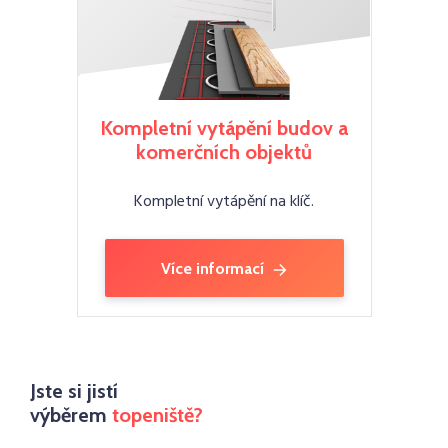
Kompletní vytápění budov a
komerčních objektů
Kompletní vytápění na klíč.
Více informací
Jste si jistí
výběrem
topeniště?