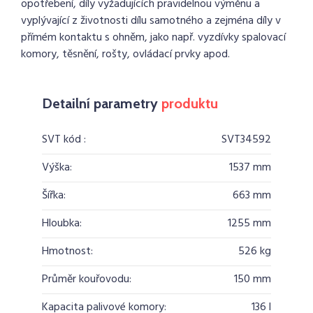
opotřebení, díly vyžadujících pravidelnou výměnu a
vyplývající z životnosti dílu samotného a zejména díly v
přímém kontaktu s ohněm, jako např. vyzdívky spalovací
komory, těsnění, rošty, ovládací prvky apod.
Detailní parametry
produktu
SVT kód :
SVT34592
Výška:
1537 mm
Šířka:
663 mm
Hloubka:
1255 mm
Hmotnost:
526 kg
Průměr kouřovodu:
150 mm
Kapacita palivové komory:
136 l