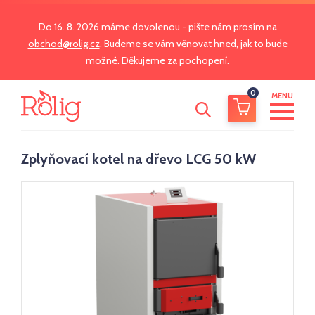
Do 16. 8. 2026 máme dovolenou - pište nám prosím na
obchod@rolig.cz
. Budeme se vám věnovat hned, jak to bude
možné. Děkujeme za pochopení.
0
MENU
Zplyňovací kotel na dřevo LCG 50 kW