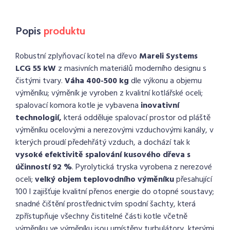
Popis
produktu
Robustní zplyňovací kotel na dřevo
Mareli Systems
LCG 55 kW
z masivních materiálů moderního designu s
čistými tvary.
Váha 400-500 kg
dle výkonu a objemu
výměníku; výměník je vyroben z kvalitní kotlářské oceli;
spalovací komora kotle je vybavena
inovativní
technologií,
která odděluje spalovací prostor od pláště
výměníku ocelovými a nerezovými vzduchovými kanály, v
kterých proudí předehřátý vzduch, a dochází tak k
vysoké efektivitě spalování kusového dřeva s
účinností 92 %
. Pyrolytická tryska vyrobena z nerezové
oceli;
velký objem teplovodního výměníku
přesahující
100 l zajišťuje kvalitní přenos energie do otopné soustavy;
snadné čištění prostřednictvím spodní šachty, která
zpřístupňuje všechny čistitelné části kotle včetně
výměníku ve výměníku jsou umístěny turbulátory, kterými