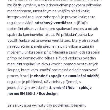
lze čistit výměník, a to jednoduchým pohybem pákovým
mechanismem, umístěným na vnějším plášti kotle;
integrovaná regulace zabezpečuje provoz kotle; tato
regulace ovládá
odtahový ventilátor
zajišťující
optimální přísun vzduchu pro spalovací proces a odtah
spalin do komínového tělesa. Při přikládání paliva lze
využít funkce odtahového ventilátoru, který při sepnutí
na regulačním panelu přepne na plný výkon a zabrání
možnému úniku spalin při přikládání a zajistí odsátí spalin
přímo do komínového tělesa. Přívod vzduchu ovládán
manuální regulací ve dvou krocích pomocí vestavěných
šoupat, které vám umožní optimálně odladit spalovací
proces. Kotel je
vhodné zapojit s akumulační nádrží
;
regulace je přehledná, uživatelsky příjemná, s
jednoduchým ovládáním.
5. emisní třída – splňuje
normu EN 303-5 / Ecodesign.
Ze záruky jsou vyjmuty díly podléhající běžnému