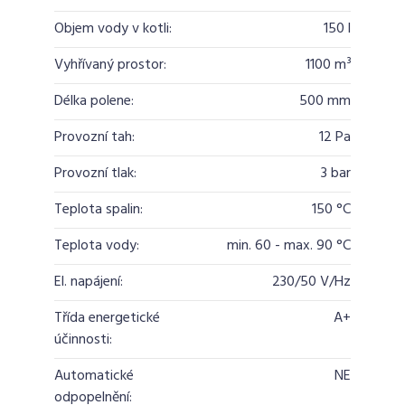
Objem vody v kotli:
150 l
Vyhřívaný prostor:
1100 m³
Délka polene:
500 mm
Provozní tah:
12 Pa
Provozní tlak:
3 bar
Teplota spalin:
150 °C
Teplota vody:
min. 60 - max. 90 °C
El. napájení:
230/50 V/Hz
Třída energetické
A+
účinnosti:
Automatické
NE
odpopelnění: