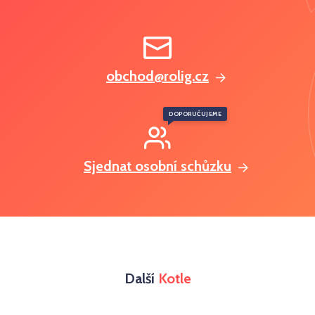
obchod@rolig.cz
DOPORUČUJEME
Sjednat osobní schůzku
Další
Kotle