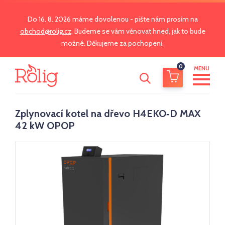
Do 16. 8. 2026 máme dovolenou - pište nám prosím na
obchod@rolig.cz
. Budeme se vám věnovat hned, jak to bude
možné. Děkujeme za pochopení.
0
MENU
Zplynovací kotel na dřevo H4EKO‑D MAX
42 kW OPOP