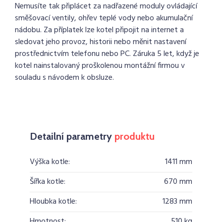
Nemusíte tak připlácet za nadřazené moduly ovládající
směšovací ventily, ohřev teplé vody nebo akumulační
nádobu. Za příplatek lze kotel připojit na internet a
sledovat jeho provoz, historii nebo měnit nastavení
prostřednictvím telefonu nebo PC. Záruka 5 let, když je
kotel nainstalovaný proškolenou montážní firmou v
souladu s návodem k obsluze.
Detailní parametry
produktu
Výška kotle:
1411 mm
Šířka kotle:
670 mm
Hloubka kotle:
1283 mm
Hmotnost:
510 kg