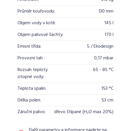
Průměr kouřovodu:
130 mm
Objem vody v kotli:
145 l
Objem palivové šachty:
170 l
Emisní třída:
5 / Ekodesign
Provozní tah :
0,17 mbar
Rozsah teploty
65 - 85 °C
otopné vody:
Teplota spalin:
153 °C
Délka polen:
53 cm
Záruční palivo:
dřevo štípané (H₂O max 20%)
Další parametry a informace najdete na