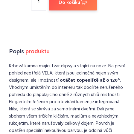
Do košíku
Popis
produktu
Krbová kamna mající tvar elipsy a stojící na noze. Na první
pohled neotřelá VELA, která jsou jedinečná nejen svým
designem, ale i možností
otáčet topeniště až o 120°
.
Vhodným umístěním do interiéru tak docílíte nerušeného
pohledu do plápolajícího ohně z různých úhlů místnosti.
Elegantním řešením pro otevírání kamen je integrovaná
klika, která se skrývá za samotnými dveřmi. Dali jsme
sbohem všem trčícím kličkám, madlům a nevzhledným
rukojetím, které narušovaly celkový dojem. Povrch je
opatřen speciální nekouřivou barvou, je odolná vůči