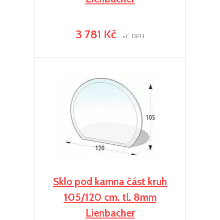
3 781 Kč
vč. DPH
Sklo pod kamna část kruh
105/120 cm. tl. 8mm
Lienbacher