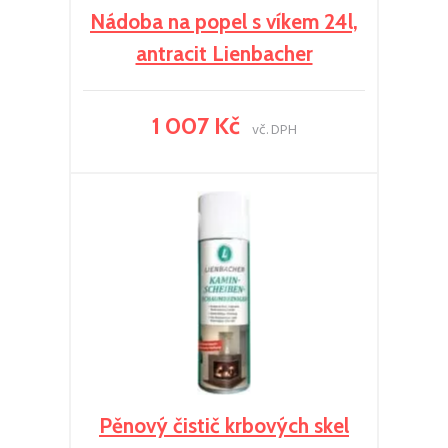
Nádoba na popel s víkem 24l,
antracit Lienbacher
1 007 Kč
vč. DPH
Pěnový čistič krbových skel