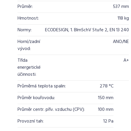
Průměr:
537 mm
Hmotnost:
118 kg
Normy:
ECODESIGN, 1. BlmSchV Stufe 2, EN 13 240
Horní/zadní
ANO/NE
vývod:
Třída
A+
energetické
účinnosti:
Průměrná teplota spalin:
278 °C
Průměr kouřovodu:
150 mm
Průměr centr. přív. vzduchu (CPV):
100 mm
Provozní tah:
12 Pa