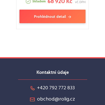
68 920 Kč
Skladem
vč. DPH
Prohlédnout detail
Kontaktní údaje
+420 792 772 833
obchod@rolig.cz