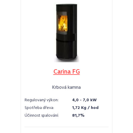
Carina FG
Krbová kamna
Regulovaný výkon:
4,0 - 7,0 kW
Spotřeba dřeva:
1,72 Kg / hod
Účinnost spalování:
81,7%