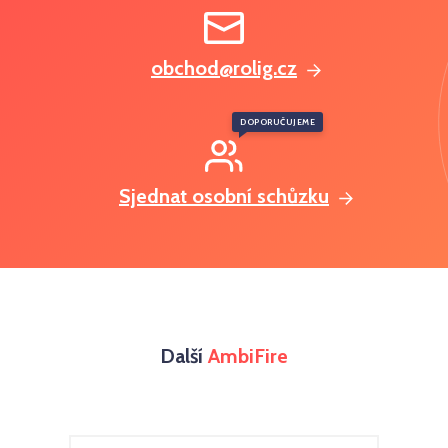
obchod@rolig.cz
DOPORUČUJEME
Sjednat osobní schůzku
Další
AmbiFire