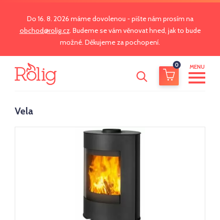
Do 16. 8. 2026 máme dovolenou - pište nám prosím na
obchod@rolig.cz
. Budeme se vám věnovat hned, jak to bude
možné. Děkujeme za pochopení.
0
MENU
Vela