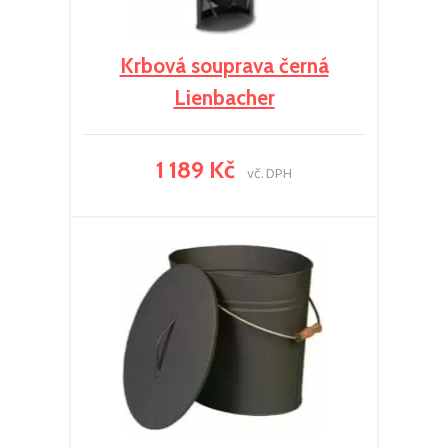
Krbová souprava černá
Lienbacher
1 189 Kč
vč. DPH