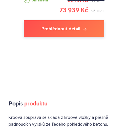
Skladem
86 987 Kč
vč. DPH
73 939 Kč
vč. DPH
Prohlédnout detail
Popis
produktu
Krbová souprava se skládá z krbové vložky a přesně
padnoucích výlisků ze šedého pohledového betonu.