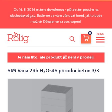
Do 16. 8. 2026 máme dovolenou - pište nám prosím na
obchod@rolig.cz
. Budeme se vám věnovat hned, jak to bude
možné. Děkujeme za pochopení.
0
MENU
Je nám líto, ale produkt již není v prodeji.
SIM Varia 2Rh H₂O-4S přírodní beton 3/3