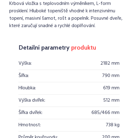
Krbová vložka s teplovodním výměníkem, L-form
prosklení. Hluboké topeniště vhodné k intenzivnímu
topení, masivní šamot, rošt a popelník. Posuvné dveře,
které zaručují snadné a rychlé doplňování.
Detailní parametry
produktu
Výška:
2182 mm
Šířka:
790 mm
Hloubka:
619 mm
Výška dvířek:
512 mm
Šířka dvířek:
685/466 mm
Hmotnost:
738 kg
Průměr kouřovodu:
200 mm