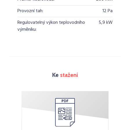
Provozní tah:
12 Pa
Regulovatelný výkon teplovodního
5,9 kW
výměníku:
Ke
stažení