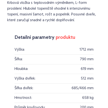
Krbová vložka s teplovodním výměníkem, L-form
prosklení. Hluboké topeniště vhodné k intenzivnímu
topení, masivní šamot, rošt a popelník. Posuvné dveře,
které zaručují snadné a rychlé doplňování.
Detailní parametry
produktu
Výška:
1712 mm
Šířka:
790 mm
Hloubka:
619 mm
Výška dvířek:
512 mm
Šířka dvířek:
685/466 mm
Hmotnost:
658 kg
Průměr kouřovodu:
200 mm