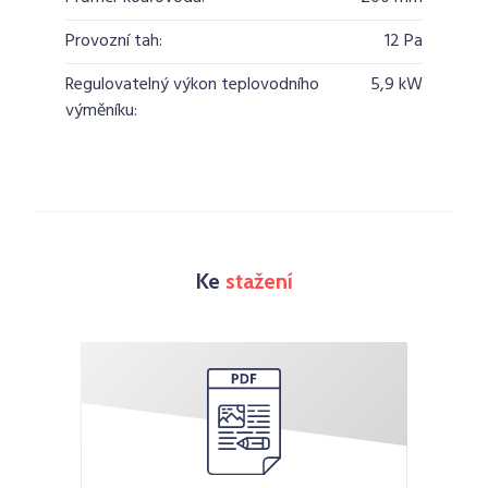
Provozní tah:
12 Pa
Regulovatelný výkon teplovodního
5,9 kW
výměníku:
Ke
stažení