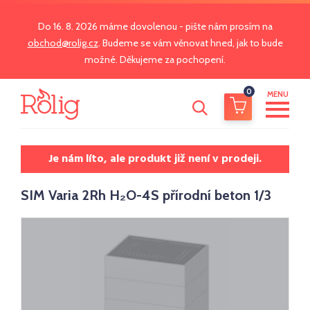
Do 16. 8. 2026 máme dovolenou - pište nám prosím na
obchod@rolig.cz
. Budeme se vám věnovat hned, jak to bude
možné. Děkujeme za pochopení.
0
MENU
Je nám líto, ale produkt již není v prodeji.
SIM Varia 2Rh H₂O-4S přírodní beton 1/3