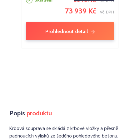
Skladem
86 987 Kč
vč. DPH
73 939 Kč
vč. DPH
Prohlédnout detail
Popis
produktu
Krbová souprava se skládá z krbové vložky a přesně
padnoucích výlisků ze šedého pohledového betonu.