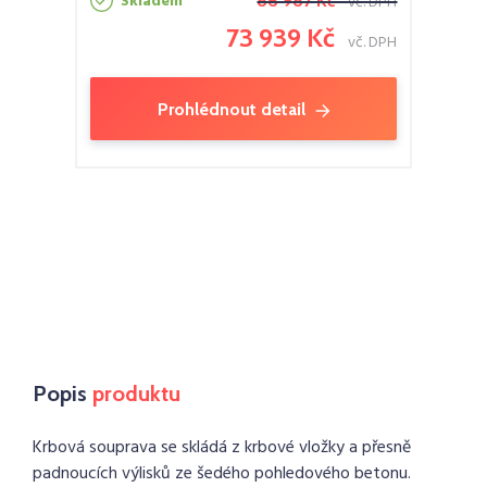
Skladem
86 987 Kč
vč. DPH
73 939 Kč
vč. DPH
Prohlédnout detail
Popis
produktu
Krbová souprava se skládá z krbové vložky a přesně
padnoucích výlisků ze šedého pohledového betonu.