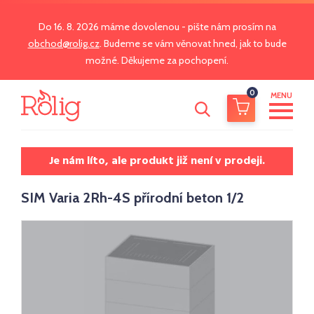
Do 16. 8. 2026 máme dovolenou - pište nám prosím na
obchod@rolig.cz
. Budeme se vám věnovat hned, jak to bude
možné. Děkujeme za pochopení.
0
MENU
Je nám líto, ale produkt již není v prodeji.
SIM Varia 2Rh-4S přírodní beton 1/2