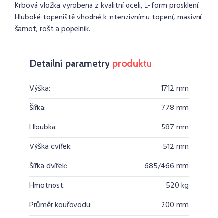
Krbová vložka vyrobena z kvalitní oceli, L-form prosklení.
Hluboké topeniště vhodné k intenzivnímu topení, masivní
šamot, rošt a popelník.
Detailní parametry
produktu
Výška:
1712 mm
Šířka:
778 mm
Hloubka:
587 mm
Výška dvířek:
512 mm
Šířka dvířek:
685/466 mm
Hmotnost:
520 kg
Průměr kouřovodu:
200 mm