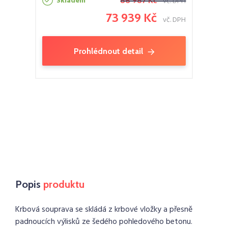
Skladem
86 987 Kč
vč. DPH
73 939 Kč
vč. DPH
Prohlédnout detail
Popis
produktu
Krbová souprava se skládá z krbové vložky a přesně
padnoucích výlisků ze šedého pohledového betonu.