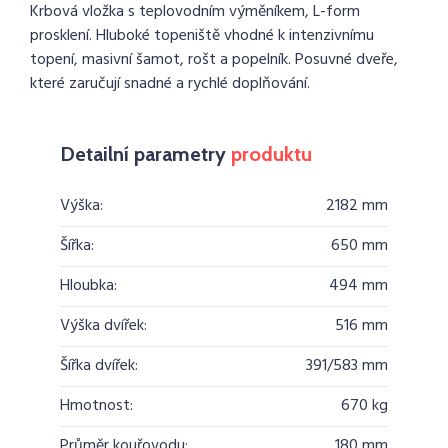
Krbová vložka s teplovodním výměníkem, L-form
prosklení. Hluboké topeniště vhodné k intenzivnímu
topení, masivní šamot, rošt a popelník. Posuvné dveře,
které zaručují snadné a rychlé doplňování.
Detailní parametry
produktu
Výška:
2182 mm
Šířka:
650 mm
Hloubka:
494 mm
Výška dvířek:
516 mm
Šířka dvířek:
391/583 mm
Hmotnost:
670 kg
Průměr kouřovodu:
180 mm