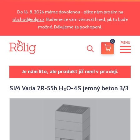
Do 16. 8. 2026 máme dovolenou - pište nám prosím na
obchod@rolig.cz
. Budeme se vám věnovat hned, jak to bude
možné. Děkujeme za pochopení.
0
MENU
Je nám líto, ale produkt již není v prodeji.
SIM Varia 2R-55h H₂O-4S jemný beton 3/3