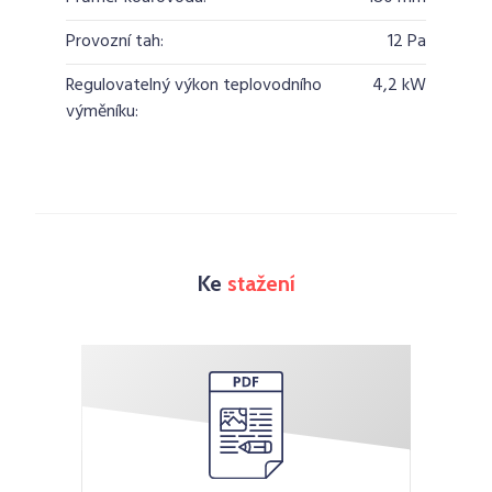
Provozní tah:
12 Pa
Regulovatelný výkon teplovodního
4,2 kW
výměníku:
Ke
stažení