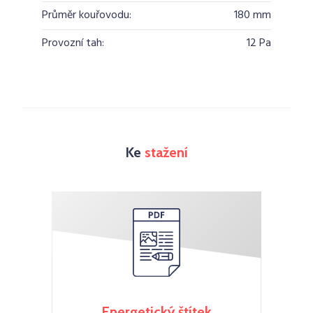
Průměr kouřovodu:
180 mm
Provozní tah:
12 Pa
Ke
stažení
Energetický štítek