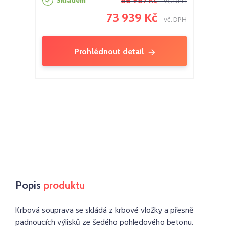
Skladem
86 987 Kč
vč. DPH
73 939 Kč
vč. DPH
Prohlédnout detail
Popis
produktu
Krbová souprava se skládá z krbové vložky a přesně
padnoucích výlisků ze šedého pohledového betonu.