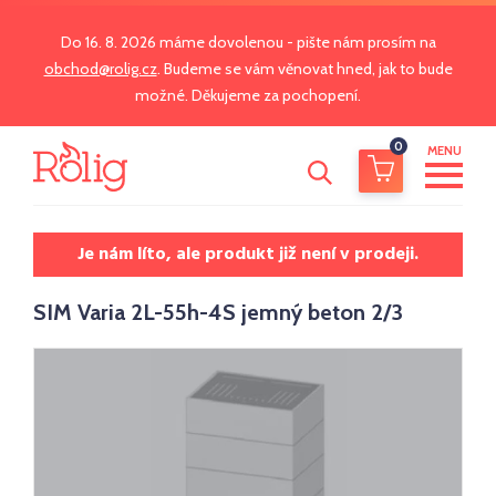
Do 16. 8. 2026 máme dovolenou - pište nám prosím na
obchod@rolig.cz
. Budeme se vám věnovat hned, jak to bude
možné. Děkujeme za pochopení.
0
MENU
Je nám líto, ale produkt již není v prodeji.
SIM Varia 2L-55h-4S jemný beton 2/3