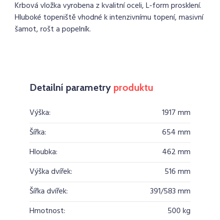
Krbová vložka vyrobena z kvalitní oceli, L-form prosklení.
Hluboké topeniště vhodné k intenzivnímu topení, masivní
šamot, rošt a popelník.
Detailní parametry
produktu
Výška:
1917 mm
Šířka:
654 mm
Hloubka:
462 mm
Výška dvířek:
516 mm
Šířka dvířek:
391/583 mm
Hmotnost:
500 kg