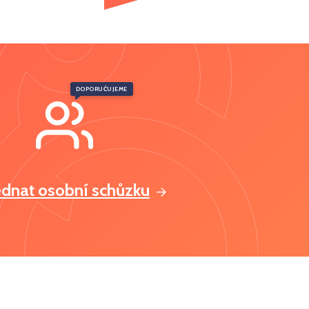
DOPORUČUJEME
ednat osobní schůzku