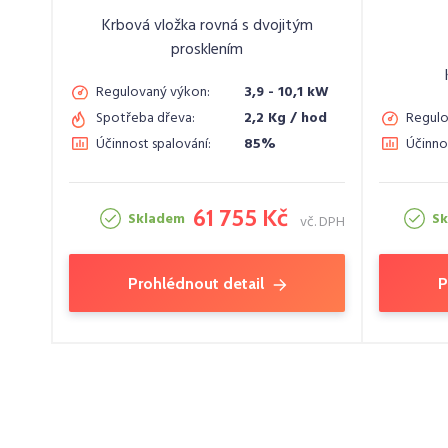
Krbová vložka rovná s dvojitým
prosklením
Regulovaný výkon:
3,9 - 10,1 kW
Spotřeba dřeva:
2,2 Kg / hod
Regulo
Účinnost spalování:
85%
Účinno
61 755 Kč
Skladem
S
vč. DPH
Prohlédnout detail
P