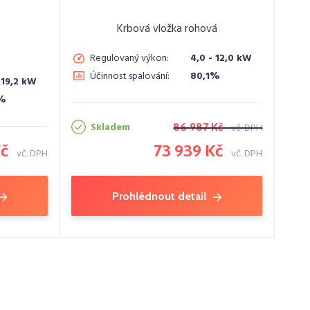
Krbová vložka rohová
Regulovaný výkon:
4,0 - 12,0 kW
Účinnost spalování:
80,1%
 19,2 kW
1%
Skladem
86 987 Kč
vč. DPH
Kč
73 939 Kč
vč. DPH
vč. DPH
Prohlédnout detail