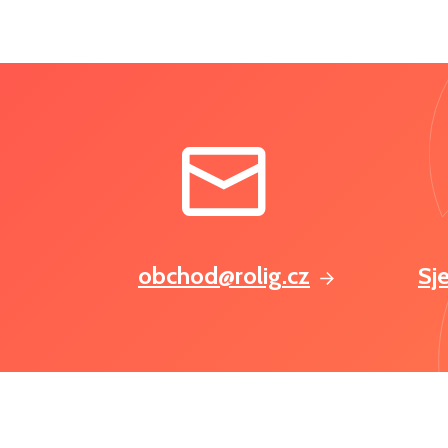
obchod@rolig.cz
Sj