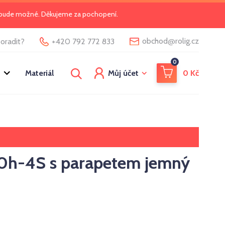
o bude možné. Děkujeme za pochopení.
@
obchod
rolig.cz
oradit?
+420 792 772 833
0
Materiál
Můj účet
0
Kč
0h-4S s parapetem jemný