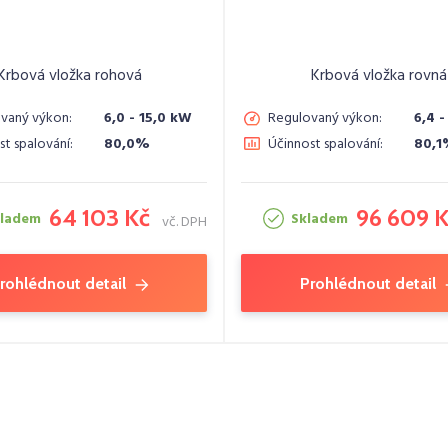
Krbová vložka rohová
Krbová vložka rovná
vaný výkon:
6,0 - 15,0 kW
Regulovaný výkon:
6,4 -
st spalování:
80,0%
Účinnost spalování:
80,
64 103 Kč
96 609 
kladem
Skladem
vč. DPH
rohlédnout detail
Prohlédnout detail