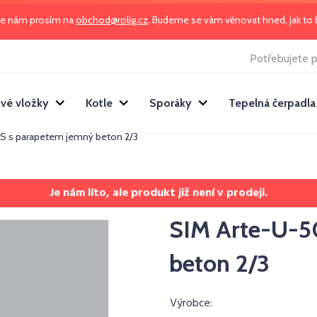
te nám prosím na
obchod@rolig.cz
. Budeme se vám věnovat hned, jak t
Potřebujete p
vé vložky
Kotle
Sporáky
Tepelná čerpadla
S s parapetem jemný beton 2/3
Je nám líto, ale produkt již není v prodeji.
SIM Arte-U-5
beton 2/3
Výrobce: