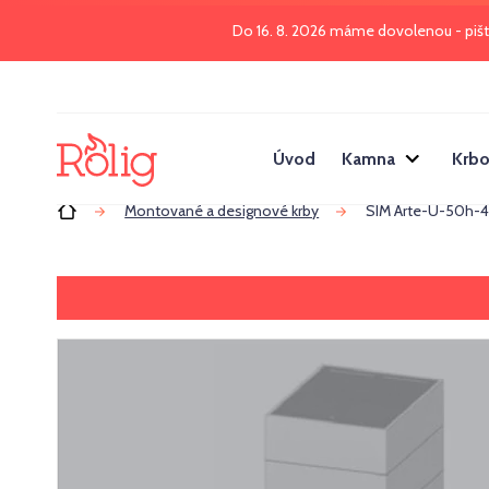
Do 16. 8. 2026 máme dovolenou - piš
Úvod
Kamna
Krbo
Úvod
Montované a designové krby
SIM Arte-U-50h-4