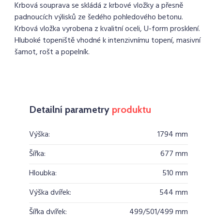
Krbová souprava se skládá z krbové vložky a přesně
padnoucích výlisků ze šedého pohledového betonu.
Krbová vložka vyrobena z kvalitní oceli, U-form prosklení.
Hluboké topeniště vhodné k intenzivnímu topení, masivní
šamot, rošt a popelník.
Detailní parametry
produktu
Výška:
1794 mm
Šířka:
677 mm
Hloubka:
510 mm
Výška dvířek:
544 mm
Šířka dvířek:
499/501/499 mm