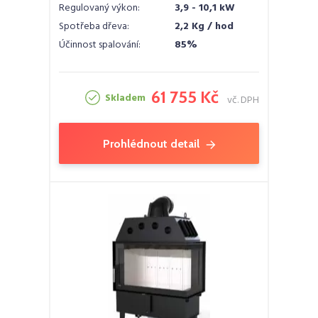
Regulovaný výkon:
3,9 - 10,1 kW
Spotřeba dřeva:
2,2 Kg / hod
Účinnost spalování:
85%
61 755 Kč
Skladem
vč. DPH
Prohlédnout detail