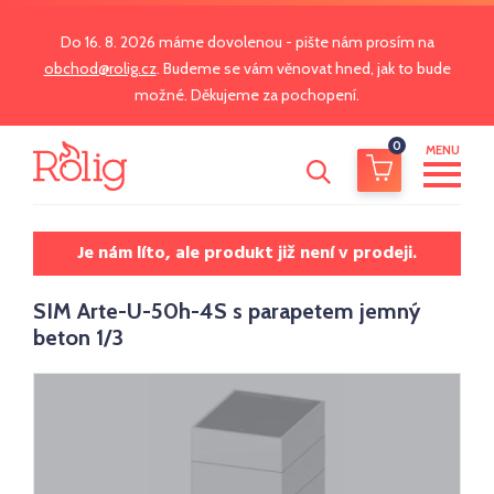
Do 16. 8. 2026 máme dovolenou - pište nám prosím na
obchod@rolig.cz
. Budeme se vám věnovat hned, jak to bude
možné. Děkujeme za pochopení.
0
MENU
Je nám líto, ale produkt již není v prodeji.
SIM Arte-U-50h-4S s parapetem jemný
beton 1/3