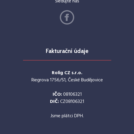
Sledujte nás
Fakturační údaje
Rolig CZ s.r.o.
Riegrova 1756/51, České Budějovice
IČO:
08106321
DIČ:
CZ08106321
Jsme plátci DPH.