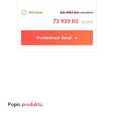
Skladem
86 987 Kč
vč. DPH
73 939 Kč
vč. DPH
Prohlédnout detail
Popis
produktu