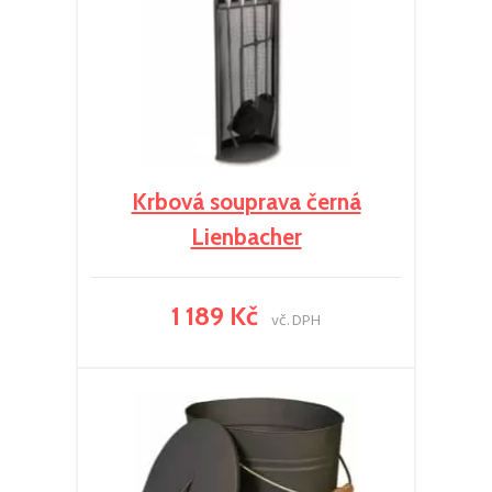
Krbová souprava černá
Lienbacher
1 189 Kč
vč. DPH