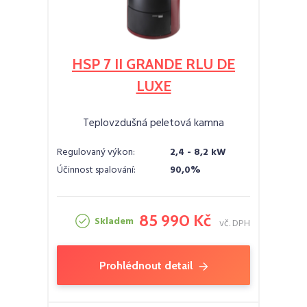
HSP 7 II GRANDE RLU DE
LUXE
Teplovzdušná peletová kamna
Regulovaný výkon:
2,4 - 8,2 kW
Účinnost spalování:
90,0%
85 990 Kč
Skladem
vč. DPH
Prohlédnout detail