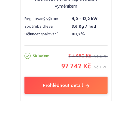
výměníkem
Regulovaný výkon:
4,0 - 12,2 kW
Spotřeba dřeva:
3,6 Kg / hod
Účinnost spalování:
80,2%
Skladem
114 990 Kč
vč. DPH
97 742 Kč
vč. DPH
Prohlédnout detail