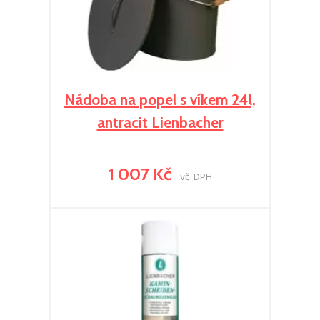
Nádoba na popel s víkem 24l,
antracit Lienbacher
1 007 Kč
vč. DPH