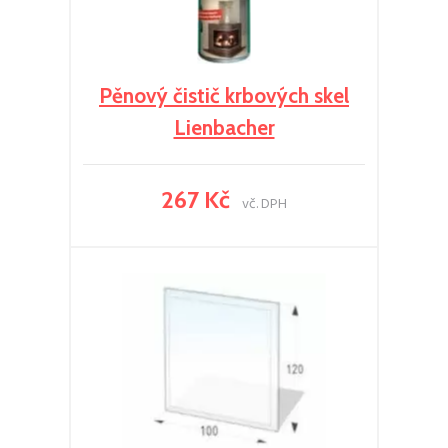
Pěnový čistič krbových skel
Lienbacher
267 Kč
vč. DPH