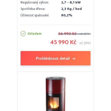
Regulovaný výkon:
2,7 - 8,1 kW
Spotřeba dřeva:
2,3 Kg / hod
Účinnost spalování:
80,2%
Skladem
56 990 Kč
vč. DPH
45 990 Kč
vč. DPH
Prohlédnout detail