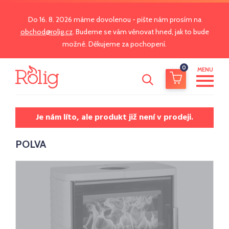
Do 16. 8. 2026 máme dovolenou - pište nám prosím na
obchod@rolig.cz
. Budeme se vám věnovat hned, jak to bude
možné. Děkujeme za pochopení.
0
MENU
Je nám líto, ale produkt již není v prodeji.
POLVA