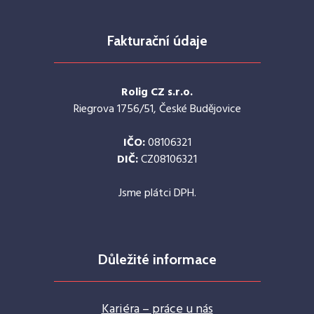
Fakturační údaje
Rolig CZ s.r.o.
Riegrova 1756/51, České Budějovice
IČO:
08106321
DIČ:
CZ08106321
Jsme plátci DPH.
Důležité informace
Kariéra – práce u nás