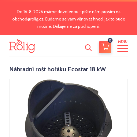
Do 16. 8. 2026 máme dovolenou - pište nám prosím na
obchod@rolig.cz
. Budeme se vám věnovat hned, jak to bude
možné. Děkujeme za pochopení.
0
MENU
Náhradní rošt hořáku Ecostar 18 kW