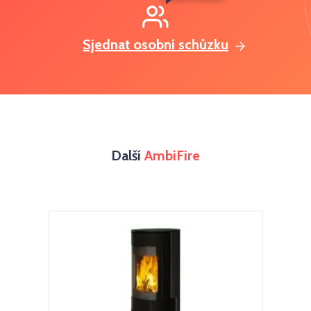
Sjednat osobní schůzku
Další
AmbiFire