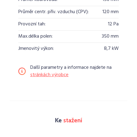
Průměr centr. přív. vzduchu (CPV):
120 mm
Provozní tah:
12 Pa
Max.délka polen:
350 mm
Jmenovitý výkon:
8,7 kW
Další parametry a informace najdete na
stránkách výrobce
Ke
stažení