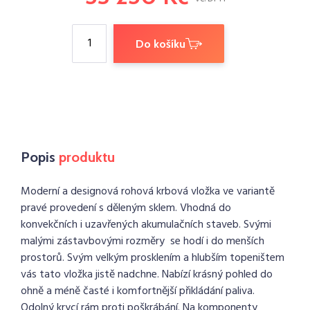
Do košíku
Popis
produktu
Moderní a designová rohová krbová vložka ve variantě
pravé provedení s děleným sklem. Vhodná do
konvekčních i uzavřených akumulačních staveb. Svými
malými zástavbovými rozměry se hodí i do menších
prostorů. Svým velkým prosklením a hlubším topeništem
vás tato vložka jistě nadchne. Nabízí krásný pohled do
ohně a méně časté i komfortnější přikládání paliva.
Odolný krycí rám proti poškrábání. Na komponenty