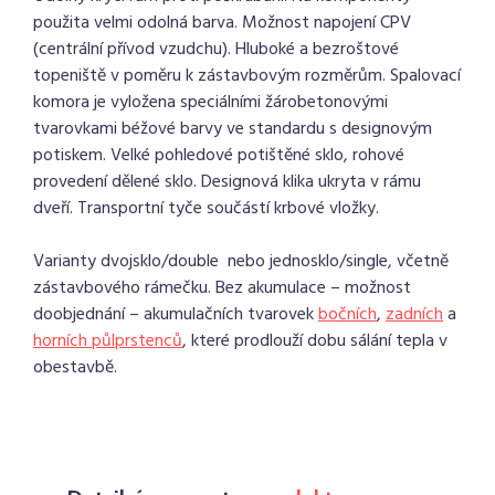
použita velmi odolná barva. Možnost napojení CPV
(centrální přívod vzudchu). Hluboké a bezroštové
topeniště v poměru k zástavbovým rozměrům. Spalovací
komora je vyložena speciálními žárobetonovými
tvarovkami béžové barvy ve standardu s designovým
potiskem. Velké pohledové potištěné sklo, rohové
provedení dělené sklo. Designová klika ukryta v rámu
dveří. Transportní tyče součástí krbové vložky.
Varianty dvojsklo/double nebo jednosklo/single, včetně
zástavbového rámečku. Bez akumulace – možnost
doobjednání – akumulačních tvarovek
bočních
,
zadních
a
horních půlprstenců
, které prodlouží dobu sálání tepla v
obestavbě.