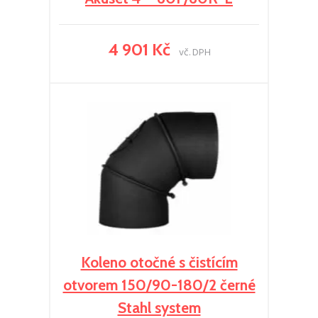
4 901 Kč
vč. DPH
Koleno otočné s čistícím
otvorem 150/90-180/2 černé
Stahl system