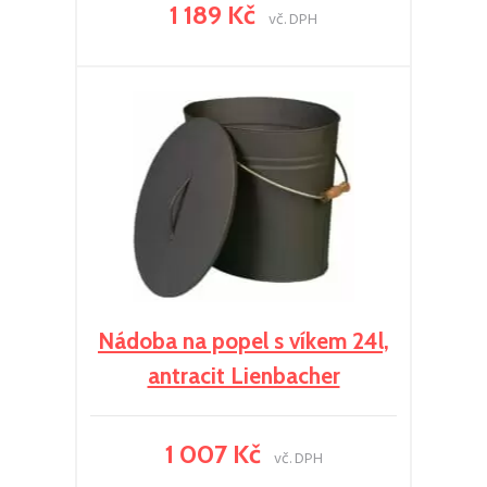
1 189 Kč
vč. DPH
Nádoba na popel s víkem 24l,
antracit Lienbacher
1 007 Kč
vč. DPH