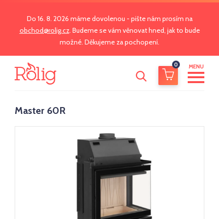
Do 16. 8. 2026 máme dovolenou - pište nám prosím na
obchod@rolig.cz
. Budeme se vám věnovat hned, jak to bude
možné. Děkujeme za pochopení.
0
MENU
Master 60R