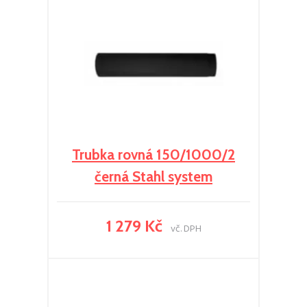
Trubka rovná 150/1000/2
černá Stahl system
1 279 Kč
vč. DPH