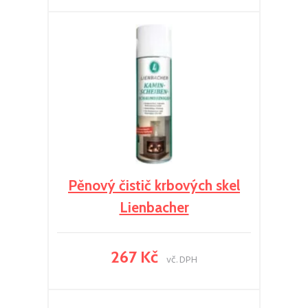
Pěnový čistič krbových skel
Lienbacher
267 Kč
vč. DPH