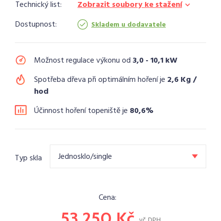
Technický list:
Zobrazit soubory ke stažení
Dostupnost:
Skladem u dodavatele
Možnost regulace výkonu od
3,0 - 10,1 kW
Spotřeba dřeva při optimálním hoření je
2,6 Kg /
hod
Účinnost hoření topeniště je
80,6%
Jednosklo/single
Typ skla
Cena:
53 250
Kč
vč. DPH