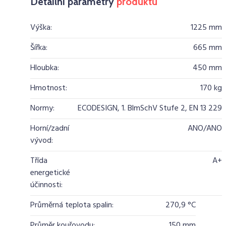
Detailní parametry
produktu
Výška:
1225 mm
Šířka:
665 mm
Hloubka:
450 mm
Hmotnost:
170 kg
Normy:
ECODESIGN, 1. BlmSchV Stufe 2, EN 13 229
Horní/zadní
ANO/ANO
vývod:
Třída
A+
energetické
účinnosti:
Průměrná teplota spalin:
270,9 °C
Průměr kouřovodu:
150 mm