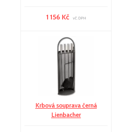
1 156 Kč
vč. DPH
Krbová souprava černá
Lienbacher