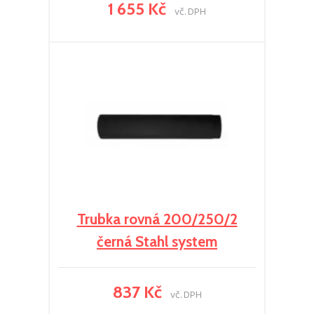
1 655 Kč
vč. DPH
Trubka rovná 200/250/2
černá Stahl system
837 Kč
vč. DPH