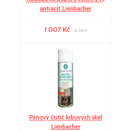
antracit Lienbacher
1 007 Kč
vč. DPH
Pěnový čistič krbových skel
Lienbacher