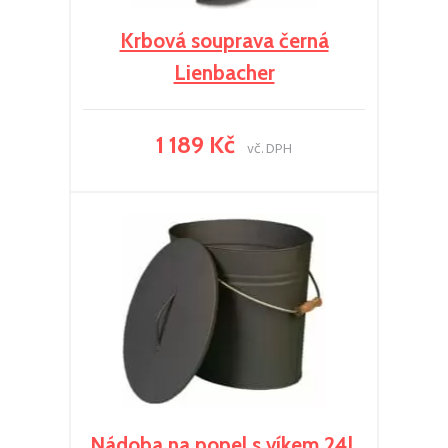
Krbová souprava černá
Lienbacher
1 189 Kč
vč. DPH
Nádoba na popel s víkem 24l,