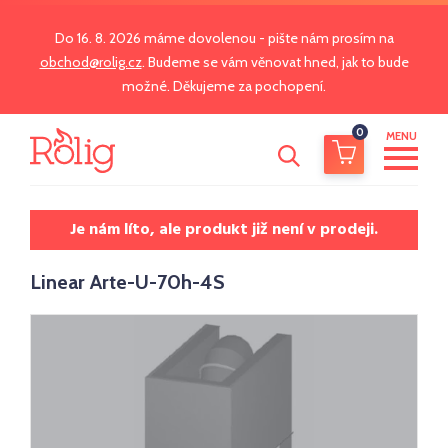
Do 16. 8. 2026 máme dovolenou - pište nám prosím na
obchod@rolig.cz
. Budeme se vám věnovat hned, jak to bude
možné. Děkujeme za pochopení.
0
MENU
Je nám líto, ale produkt již není v prodeji.
Linear Arte-U-70h-4S