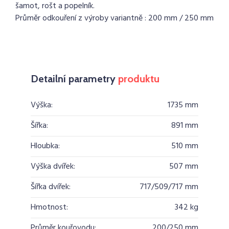
šamot, rošt a popelník.
Průměr odkouření z výroby variantně : 200 mm / 250 mm
Detailní parametry
produktu
Výška:
1735 mm
Šířka:
891 mm
Hloubka:
510 mm
Výška dvířek:
507 mm
Šířka dvířek:
717/509/717 mm
Hmotnost:
342 kg
Průměr kouřovodu:
200/250 mm