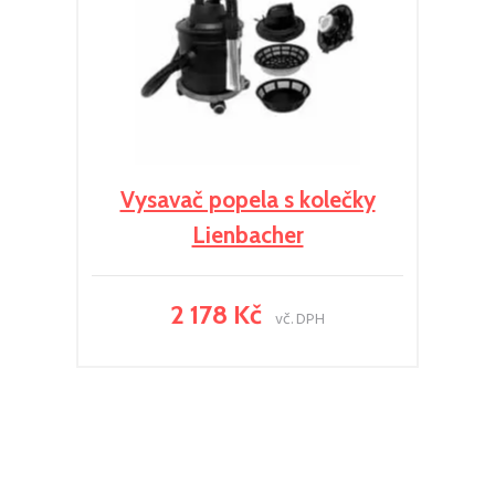
Vysavač popela s kolečky
Lienbacher
2 178 Kč
vč. DPH