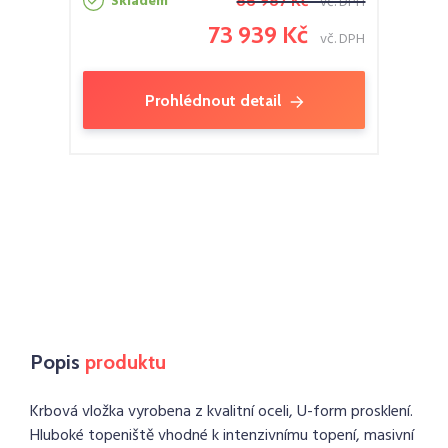
Skladem
86 987 Kč
vč. DPH
73 939 Kč
vč. DPH
Prohlédnout detail
Popis
produktu
Krbová vložka vyrobena z kvalitní oceli, U-form prosklení.
Hluboké topeniště vhodné k intenzivnímu topení, masivní