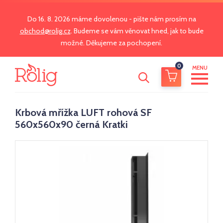
Do 16. 8. 2026 máme dovolenou - pište nám prosím na
obchod@rolig.cz
. Budeme se vám věnovat hned, jak to bude
možné. Děkujeme za pochopení.
0
MENU
Krbová mřížka LUFT rohová SF
560x560x90 černá Kratki