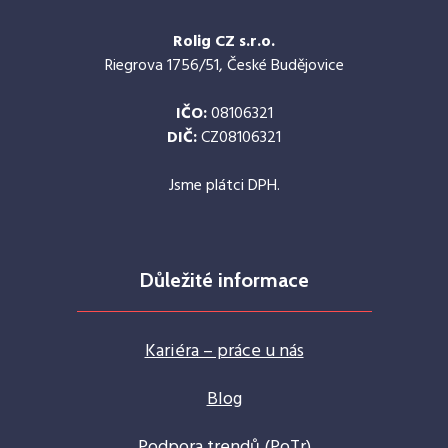
Rolig CZ s.r.o.
Riegrova 1756/51, České Budějovice
IČO:
08106321
DIČ:
CZ08106321
Jsme plátci DPH.
Důležité informace
Kariéra – práce u nás
Blog
Podpora trendů (PoTr)