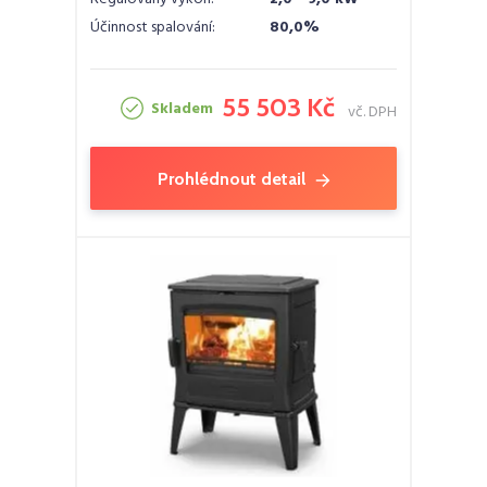
Účinnost spalování:
80,0%
55 503 Kč
Skladem
vč. DPH
Prohlédnout detail