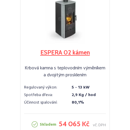
ESPERA 02 kámen
Krbová kamna s teplovodním výměníkem
a dvojitým prosklením
Regulovaný výkon:
5 - 13 kW
Spotřeba dřeva:
2,9 Kg / hod
Účinnost spalování:
80,1%
54 065 Kč
Skladem
vč. DPH