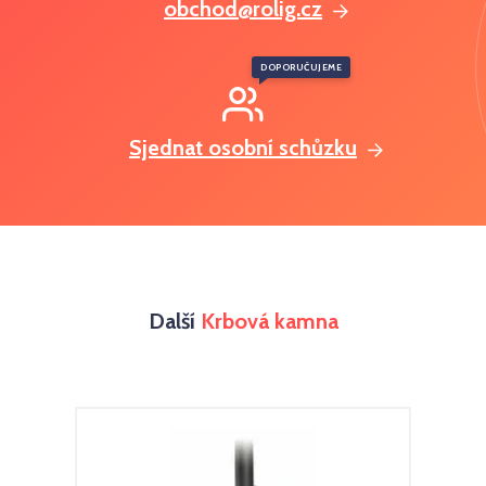
obchod@rolig.cz
DOPORUČUJEME
Sjednat osobní schůzku
Další
Krbová kamna