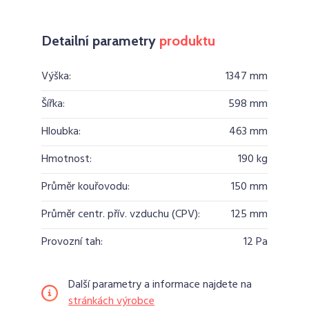
Detailní parametry
produktu
Výška:
1347 mm
Šířka:
598 mm
Hloubka:
463 mm
Hmotnost:
190 kg
Průměr kouřovodu:
150 mm
Průměr centr. přív. vzduchu (CPV):
125 mm
Provozní tah:
12 Pa
Další parametry a informace najdete na
stránkách výrobce