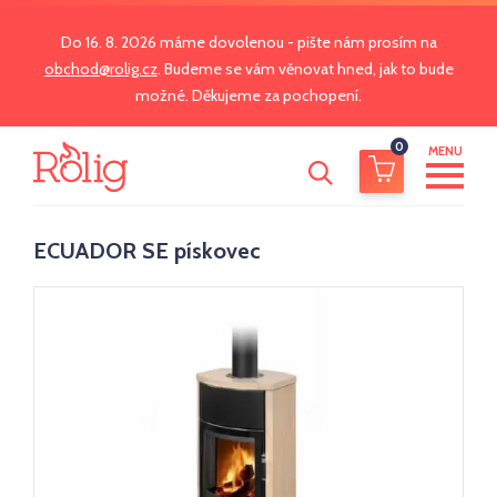
Do 16. 8. 2026 máme dovolenou - pište nám prosím na
obchod@rolig.cz
. Budeme se vám věnovat hned, jak to bude
možné. Děkujeme za pochopení.
0
MENU
ECUADOR SE pískovec