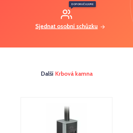
DOPORUČUJEME
Sjednat osobní schůzku
Další
Krbová kamna