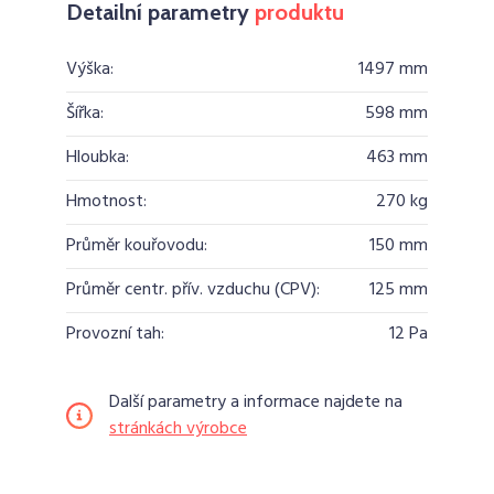
Detailní parametry
produktu
Výška:
1497 mm
Šířka:
598 mm
Hloubka:
463 mm
Hmotnost:
270 kg
Průměr kouřovodu:
150 mm
Průměr centr. přív. vzduchu (CPV):
125 mm
Provozní tah:
12 Pa
Další parametry a informace najdete na
stránkách výrobce