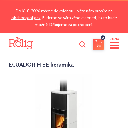
Do 16. 8. 2026 máme dovolenou - pište nám prosím na
obchod@rolig.cz
. Budeme se vám věnovat hned, jak to bude
možné. Děkujeme za pochopení.
0
MENU
ECUADOR H SE keramika