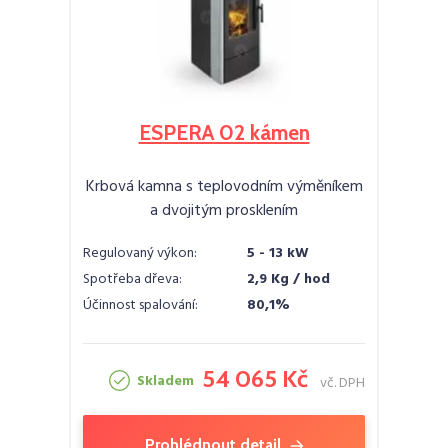
ESPERA 02 kámen
Krbová kamna s teplovodním výměníkem
a dvojitým prosklením
Regulovaný výkon:
5 - 13 kW
Spotřeba dřeva:
2,9 Kg / hod
Účinnost spalování:
80,1%
54 065 Kč
Skladem
vč. DPH
Prohlédnout detail