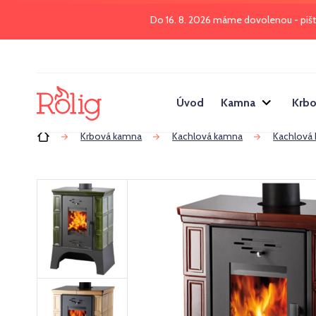
Do 16. 8. 2026 máme dovolenou - piš
Úvod
Kamna
Krbo
Úvod
Krbová kamna
Kachlová kamna
Kachlová