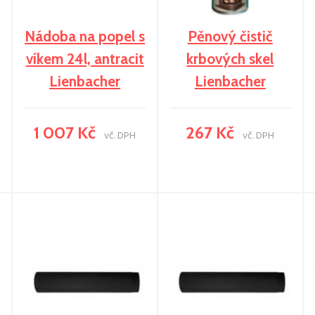
Nádoba na popel s
Pěnový čistič
víkem 24l, antracit
krbových skel
Lienbacher
Lienbacher
1 007 Kč
267 Kč
vč. DPH
vč. DPH