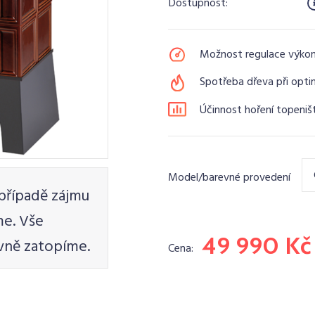
Dostupnost:
Možnost regulace výko
Spotřeba dřeva při opti
Účinnost hoření topeniš
Model/barevné provedení
případě zájmu
e. Vše
49 990 Kč
vně zatopíme.
Cena: