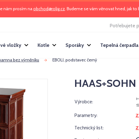
te nám prosím na
obchod@rolig.cz
. Budeme se vám věnovat hned, jak t
Potřebujete p
vé vložky
Kotle
Sporáky
Tepelná čerpadla
 kamna bez výměníku
EBOLI, podstavec černý
HAAS+SOHN EB
Výrobce:
Parametry:
Z
Technický list:
Z