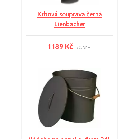
Krbová souprava černá
Lienbacher
1 189 Kč
vč. DPH