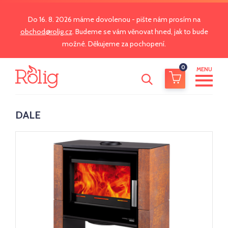
Do 16. 8. 2026 máme dovolenou - pište nám prosím na
obchod@rolig.cz
. Budeme se vám věnovat hned, jak to bude
možné. Děkujeme za pochopení.
0
MENU
DALE