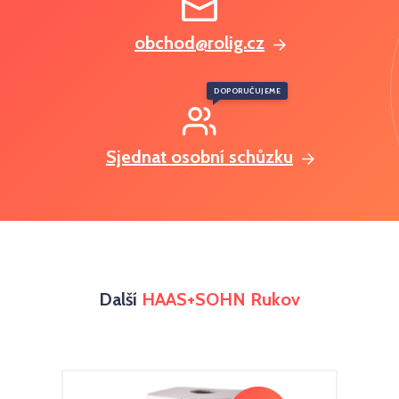
obchod@rolig.cz
DOPORUČUJEME
Sjednat osobní schůzku
Další
HAAS+SOHN Rukov