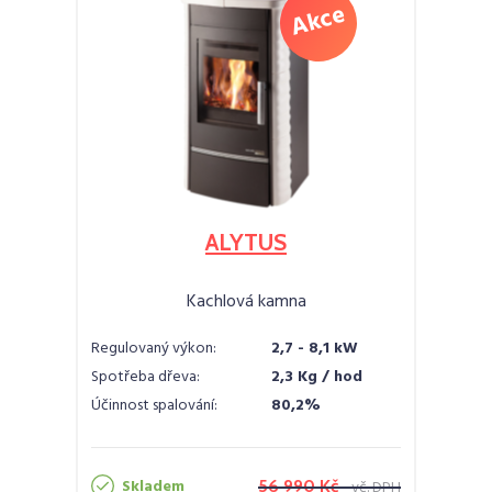
ALYTUS
Kachlová kamna
Regulovaný výkon:
2,7 - 8,1 kW
Spotřeba dřeva:
2,3 Kg / hod
Účinnost spalování:
80,2%
Skladem
56 990 Kč
vč. DPH