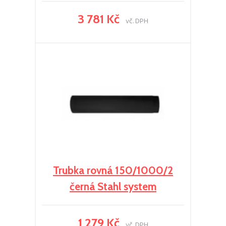
3 781 Kč
vč. DPH
Trubka rovná 150/1000/2
černá Stahl system
1 279 Kč
vč. DPH