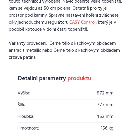
touto technikou vyrobena. Navíc oceníte velké topeniště,
kam se vejdou až 50 cm polena. Ostatně pro ty je
prostor pod kamny. Správné nastavení hoření zvládnete
díky jednoduchému regulátoru
EASY Control
, který je v
podobě kotouče v dolní části topeniště.
Varianty provedení: Černé tělo s kachlovým obkladem
antracit metallic nebo Černé tělo s kachlovým obkladem
zrzavá patina
Detailní parametry
produktu
Výška:
872 mm
Šířka:
777 mm
Hloubka:
452 mm
Hmotnost:
156 kg