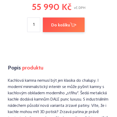
55 990
Kč
vč. DPH
Do košíku
Popis
produktu
Kachlová kamna nemusí být jen klasika do chalupy. I
moderní minimalistický interiér se může pyšnit kamny s
kachlovým obkladem moderního „střihu“. Šedá metalická
kachle dodává kamnům DALE punc luxusu. S industriálním
nádechem působí nová varianta zrzavé patiny. Víte, že i
kachle mohou mít 3D potisk? Zrzavá patina je právě