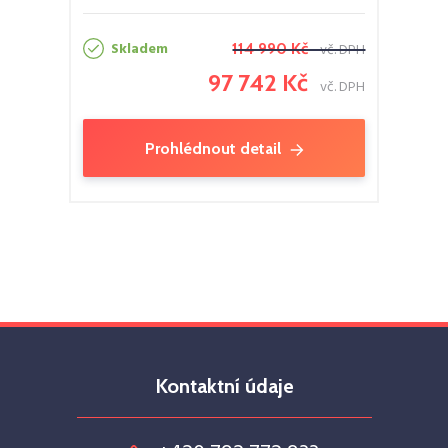
Skladem
114 990 Kč
vč. DPH
97 742 Kč
vč. DPH
Prohlédnout detail
Kontaktní údaje