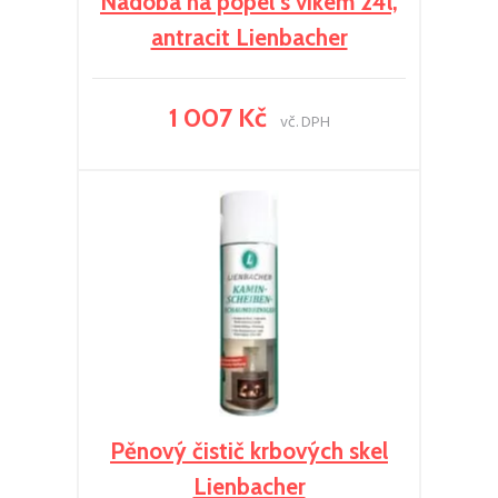
Nádoba na popel s víkem 24l,
antracit Lienbacher
1 007 Kč
vč. DPH
Pěnový čistič krbových skel
Lienbacher