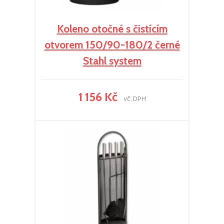
Koleno otočné s čistícím
otvorem 150/90-180/2 černé
Stahl system
1 156 Kč
vč. DPH