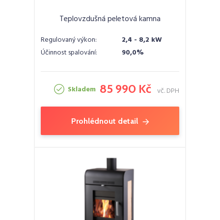
Teplovzdušná peletová kamna
Regulovaný výkon:
2,4 - 8,2 kW
Účinnost spalování:
90,0%
85 990 Kč
Skladem
vč. DPH
Prohlédnout detail