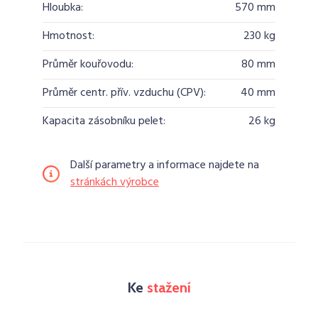
Hloubka:
570 mm
Hmotnost:
230 kg
Průměr kouřovodu:
80 mm
Průměr centr. přív. vzduchu (CPV):
40 mm
Kapacita zásobníku pelet:
26 kg
Další parametry a informace najdete na
stránkách výrobce
Ke
stažení