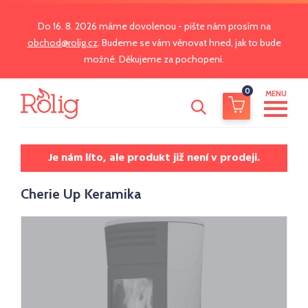
Do 16. 8. 2026 máme dovolenou - pište nám prosím na
obchod@rolig.cz
. Budeme se vám věnovat hned, jak to bude
možné. Děkujeme za pochopení.
0
MENU
Je nám líto, ale produkt již není v prodeji.
Cherie Up Keramika