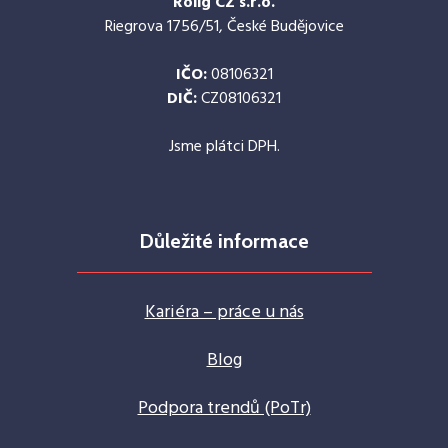
Rolig CZ s.r.o.
Riegrova 1756/51, České Budějovice
IČO:
08106321
DIČ:
CZ08106321
Jsme plátci DPH.
Důležité informace
Kariéra – práce u nás
Blog
Podpora trendů (PoTr)