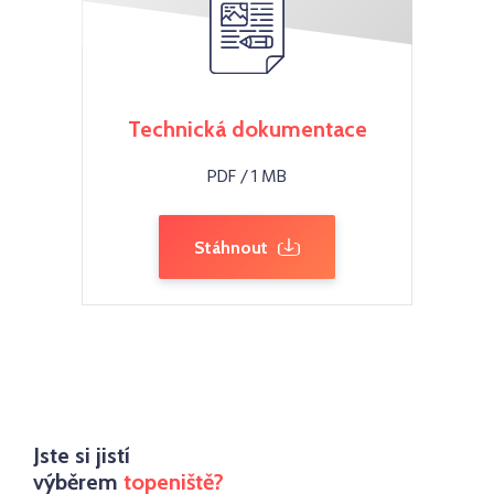
Technická dokumentace
PDF / 1 MB
Stáhnout
Jste si jistí
výběrem
topeniště?