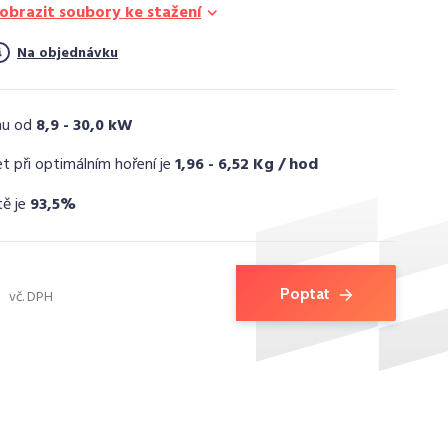
obrazit soubory ke stažení
Na objednávku
nu od
8,9 - 30,0 kW
t při optimálním hoření je
1,96 - 6,52 Kg / hod
tě je
93,5%
Poptat
vč. DPH