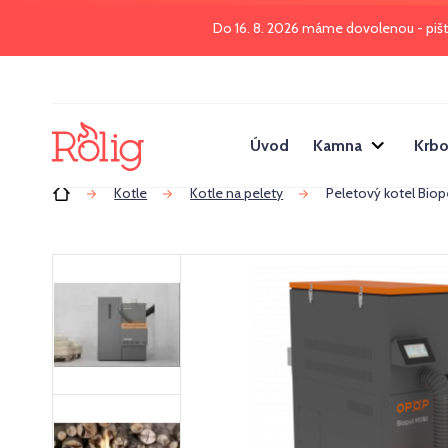
Do 16. 8. 2026 máme dovolenou - piš
Úvod
Kamna
Krbo
Úvod
Kotle
Kotle na pelety
Peletový kotel Biop