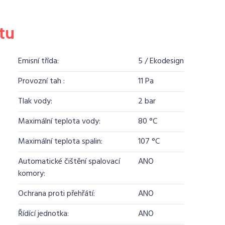
tu
Emisní třída:
5 / Ekodesign
Provozní tah :
11 Pa
Tlak vody:
2 bar
Maximální teplota vody:
80 °C
Maximální teplota spalin:
107 °C
Automatické čištění spalovací
ANO
komory:
Ochrana proti přehřátí:
ANO
Řídící jednotka:
ANO