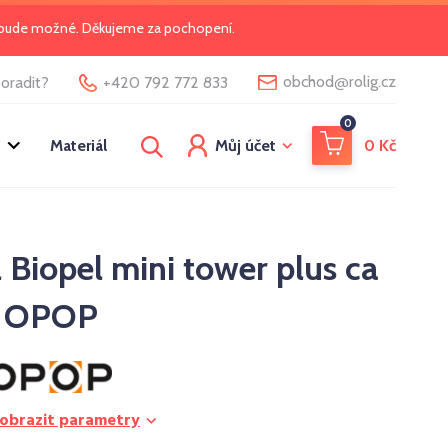
o bude možné. Děkujeme za pochopení.
@
obchod
rolig.cz
oradit?
+420 792 772 833
0
Materiál
Můj účet
0
Kč
 Biopel mini tower plus ca
9 OPOP
obrazit parametry