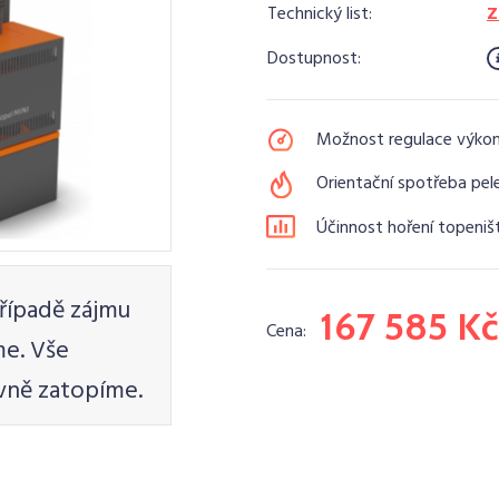
Technický list:
Z
Dostupnost:
Možnost regulace výko
Orientační spotřeba pele
Účinnost hoření topeniš
řípadě zájmu
167 585 Kč
Cena:
e. Vše
vně zatopíme.