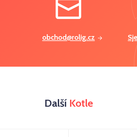
obchod@rolig.cz
Sj
Další
Kotle