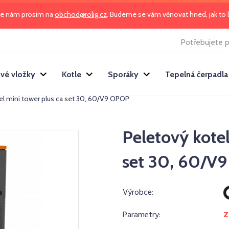
te nám prosím na
obchod@rolig.cz
. Budeme se vám věnovat hned, jak t
Potřebujete p
vé vložky
Kotle
Sporáky
Tepelná čerpadla
el mini tower plus ca set 30, 60/V9 OPOP
Peletový kotel
set 30, 60/V
Výrobce:
Parametry:
Z