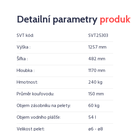
Detailní parametry
produk
SVT kód:
SVT25303
Výška :
1257 mm
Šířka :
482 mm
Hloubka :
1170 mm
Hmotnost:
240 kg
Průměr kouřovodu:
150 mm
Objem zásobníku na pelety:
60 kg
Objem vodního plášťe:
54 l
Velikost pelet:
ø6 - ø8