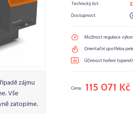
Technický list:
Z
Dostupnost:
Možnost regulace výko
Orientační spotřeba pele
Účinnost hoření topeniš
řípadě zájmu
115 071 Kč
Cena:
e. Vše
vně zatopíme.