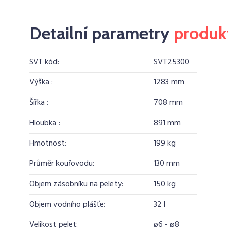
Detailní parametry
produk
SVT kód:
SVT25300
Výška :
1283 mm
Šířka :
708 mm
Hloubka :
891 mm
Hmotnost:
199 kg
Průměr kouřovodu:
130 mm
Objem zásobníku na pelety:
150 kg
Objem vodního plášťe:
32 l
Velikost pelet:
ø6 - ø8