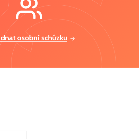
ednat osobní schůzku