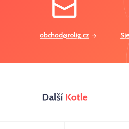
obchod@rolig.cz
Sj
Další
Kotle