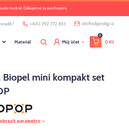
o bude možné. Děkujeme za pochopení.
@
obchod
rolig.cz
oradit?
+420 792 772 833
0
Materiál
Můj účet
0
Kč
l Biopel mini kompakt set
OP
obrazit parametry