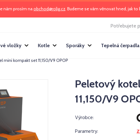
te nám prosím na
obchod@rolig.cz
. Budeme se vám věnovat hned, jak t
Potřebujete p
vé vložky
Kotle
Sporáky
Tepelná čerpadla
pel mini kompakt set 11,150/V9 OPOP
Peletový kote
11,150/V9 OP
Výrobce:
Parametry:
Z