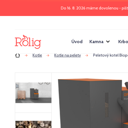
Do 16. 8. 2026 máme dovolenou - piš
Úvod
Kamna
Krbo
Úvod
Kotle
Kotle na pelety
Peletový kotel Bio