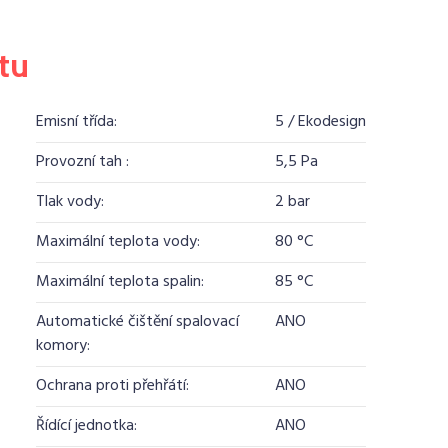
tu
Emisní třída:
5 / Ekodesign
Provozní tah :
5,5 Pa
Tlak vody:
2 bar
Maximální teplota vody:
80 °C
Maximální teplota spalin:
85 °C
Automatické čištění spalovací
ANO
komory:
Ochrana proti přehřátí:
ANO
Řídící jednotka:
ANO