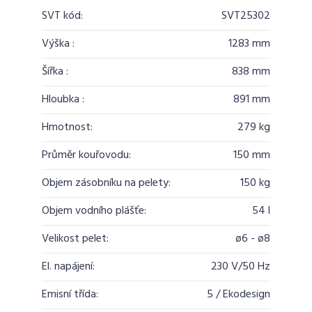
SVT kód:
SVT25302
Výška :
1283 mm
Šířka :
838 mm
Hloubka :
891 mm
Hmotnost:
279 kg
Průměr kouřovodu:
150 mm
Objem zásobníku na pelety:
150 kg
Objem vodního plášťe:
54 l
Velikost pelet:
ø6 - ø8
El. napájení:
230 V/50 Hz
Emisní třída:
5 / Ekodesign