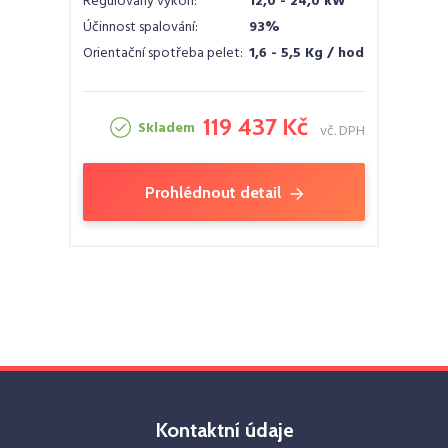
Regulovaný výkon:
12,0 - 24,0 kW
Účinnost spalování:
93%
Orientační spotřeba pelet:
1,6 - 5,5 Kg / hod
119 437 Kč
Skladem
vč. DPH
Prohlédnout detail
Kontaktní údaje