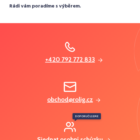
Rádi vám poradíme s výběrem.
+420 792 772 833
obchod@rolig.cz
DOPORUČUJEME
Sjednat osobní schůzku