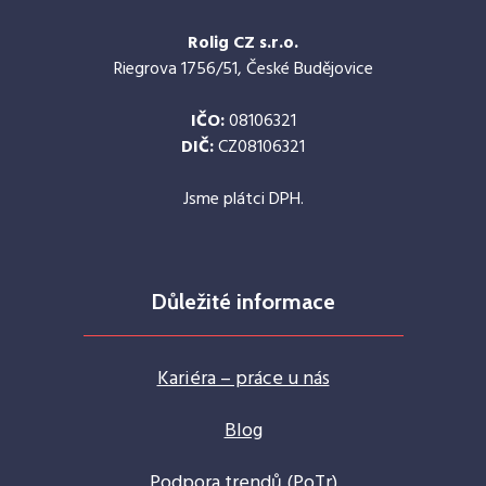
Rolig CZ s.r.o.
Riegrova 1756/51, České Budějovice
IČO:
08106321
DIČ:
CZ08106321
Jsme plátci DPH.
Důležité informace
Kariéra – práce u nás
Blog
Podpora trendů (PoTr)