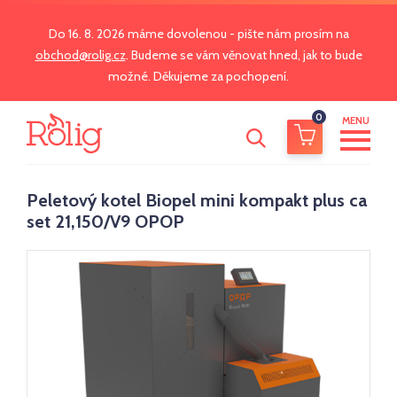
Do 16. 8. 2026 máme dovolenou - pište nám prosím na
obchod@rolig.cz
. Budeme se vám věnovat hned, jak to bude
možné. Děkujeme za pochopení.
0
MENU
Peletový kotel Biopel mini kompakt plus ca
set 21,150/V9 OPOP