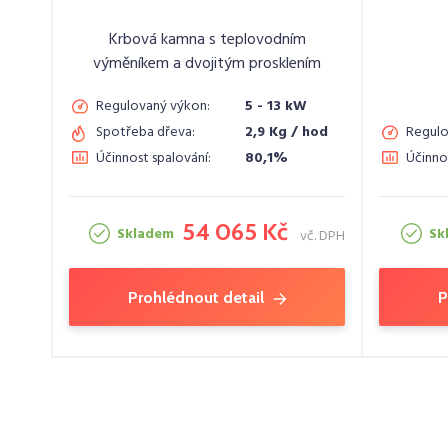
Krbová kamna s teplovodním
výměníkem a dvojitým prosklením
Regulovaný výkon:
5 - 13 kW
Spotřeba dřeva:
2,9 Kg / hod
Regulo
Účinnost spalování:
80,1%
Účinno
54 065 Kč
Skladem
Sk
vč. DPH
Prohlédnout detail
P