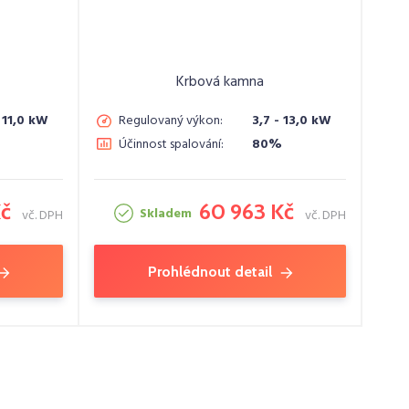
Krbová kamna
- 11,0 kW
Regulovaný výkon:
3,7 - 13,0 kW
Účinnost spalování:
80%
Kč
60 963 Kč
Skladem
vč. DPH
vč. DPH
Prohlédnout detail