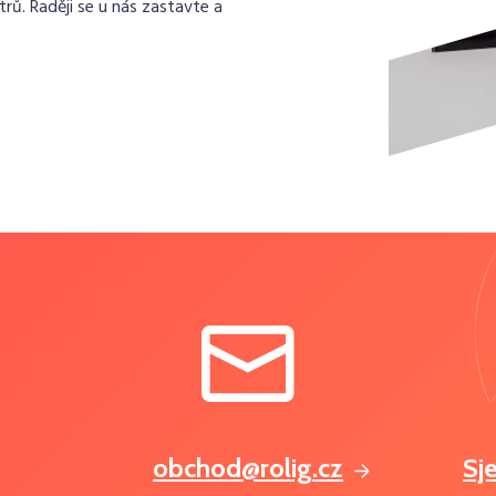
rů. Raději se u nás zastavte a
obchod@rolig.cz
Sj