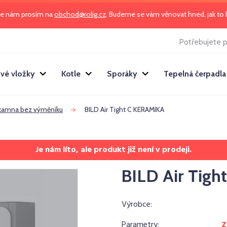
te nám prosím na
obchod@rolig.cz
. Budeme se vám věnovat hned, jak t
Potřebujete p
vé vložky
Kotle
Sporáky
Tepelná čerpadla
 kamna bez výměníku
BILD Air Tight C KERAMIKA
Je nám líto, ale produkt již není v prodeji.
BILD Air Tig
Výrobce:
Parametry:
Z