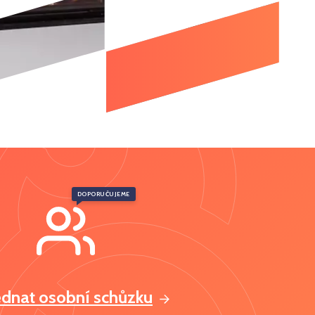
DOPORUČUJEME
ednat osobní schůzku