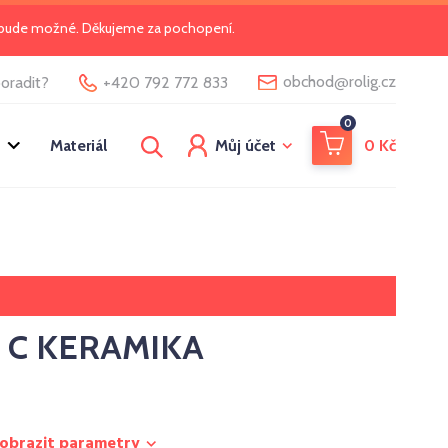
o bude možné. Děkujeme za pochopení.
@
obchod
rolig.cz
oradit?
+420 792 772 833
0
Materiál
Můj účet
0
Kč
ht C KERAMIKA
obrazit parametry