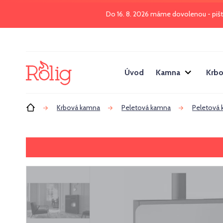
Do 16. 8. 2026 máme dovolenou - piš
Úvod
Kamna
Krbo
Úvod
Krbová kamna
Peletová kamna
Peletová