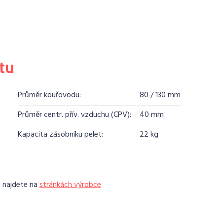
tu
Průměr kouřovodu:
80 / 130 mm
Průměr centr. přív. vzduchu (CPV):
40 mm
Kapacita zásobníku pelet:
22 kg
e najdete na
stránkách výrobce