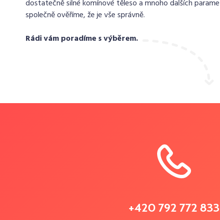
dostatečně silné komínové těleso a mnoho dalších paramet
společně ověříme, že je vše správně.
Rádi vám poradíme s výběrem.
+420 792 772 833