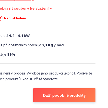
obrazit soubory ke stažení
Není skladem
nu od
4,4 - 9,1 kW
t při optimálním hoření je
2,1 Kg / hod
tě je
89%
už není v prodeji. Výrobce jeho produkci ukončil. Podívejte
ích produktů, kde si určitě vyberete
Další podobné produkty