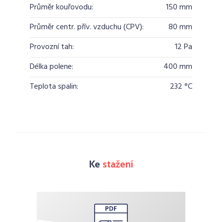
Průměr kouřovodu:
150 mm
Průměr centr. přív. vzduchu (CPV):
80 mm
Provozní tah:
12 Pa
Délka polene:
400 mm
Teplota spalin:
232 °C
Ke
stažení