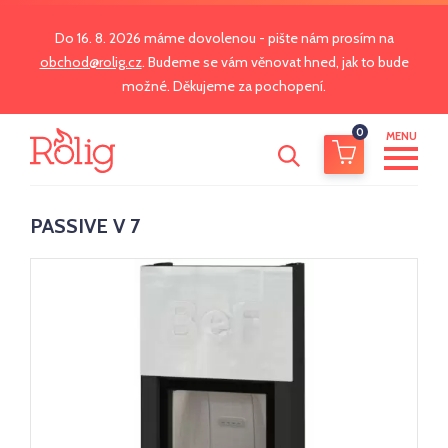
Do 16. 8. 2026 máme dovolenou - pište nám prosím na
obchod@rolig.cz
. Budeme se vám věnovat hned, jak to bude
možné. Děkujeme za pochopení.
0
MENU
PASSIVE V 7