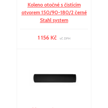
Koleno otočné s čistícím
otvorem 150/90-180/2 černé
Stahl system
1 156 Kč
vč. DPH