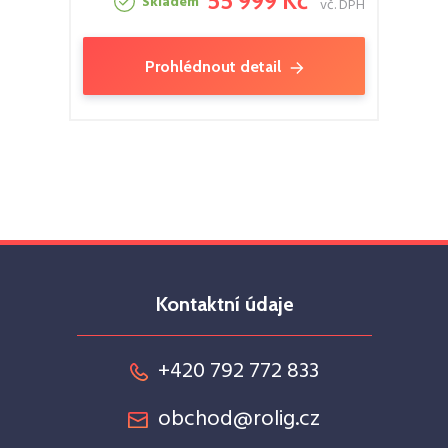
55 999 Kč
Skladem
vč. DPH
Prohlédnout detail
Kontaktní údaje
+420 792 772 833
obchod@rolig.cz