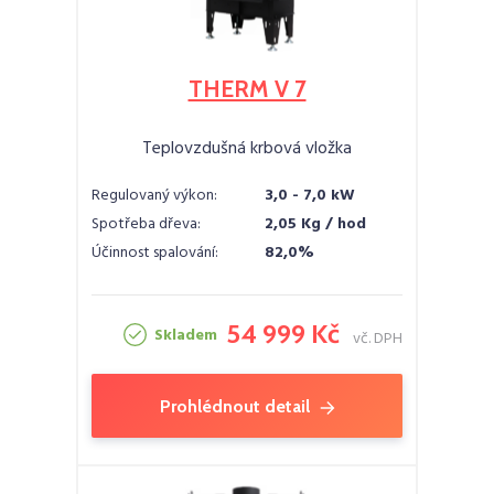
THERM V 7
Teplovzdušná krbová vložka
Regulovaný výkon:
3,0 - 7,0 kW
Spotřeba dřeva:
2,05 Kg / hod
Účinnost spalování:
82,0%
54 999 Kč
Skladem
vč. DPH
Prohlédnout detail