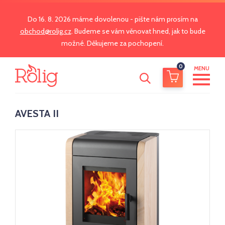
Do 16. 8. 2026 máme dovolenou - pište nám prosím na
obchod@rolig.cz
. Budeme se vám věnovat hned, jak to bude
možné. Děkujeme za pochopení.
0
MENU
AVESTA II