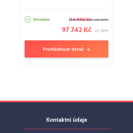
Skladem
114 990 Kč
vč. DPH
97 742 Kč
vč. DPH
Prohlédnout detail
Kontaktní údaje