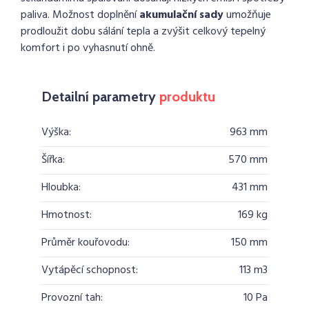
paliva. Možnost doplnění
akumulační sady
umožňuje
prodloužit dobu sálání tepla a zvýšit celkový tepelný
komfort i po vyhasnutí ohně.
Detailní parametry
produktu
Výška:
963 mm
Šířka:
570 mm
Hloubka:
431 mm
Hmotnost:
169 kg
Průměr kouřovodu:
150 mm
Vytápěcí schopnost:
113 m3
Provozní tah:
10 Pa