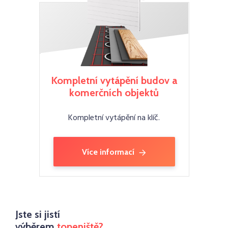
Kompletní vytápění budov a
komerčních objektů
Kompletní vytápění na klíč.
Více informací
Jste si jistí
výběrem
topeniště?