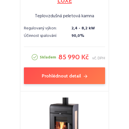
LUXE
Teplovzdušná peletová kamna
Regulovaný výkon:
2,4 - 8,2 kW
Účinnost spalování:
90,0%
85 990 Kč
Skladem
vč. DPH
Prohlédnout detail