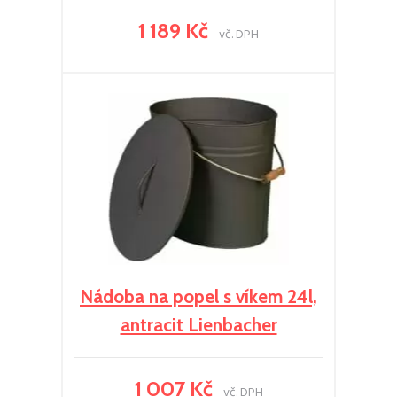
1 189 Kč
vč. DPH
Nádoba na popel s víkem 24l,
antracit Lienbacher
1 007 Kč
vč. DPH