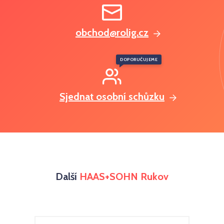
obchod@rolig.cz
DOPORUČUJEME
Sjednat osobní schůzku
Další
HAAS+SOHN Rukov