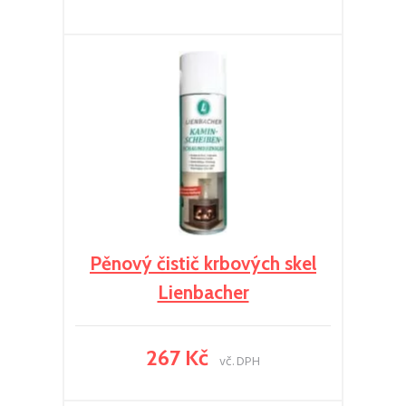
Pěnový čistič krbových skel
Lienbacher
267 Kč
vč. DPH