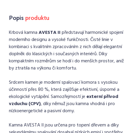
Popis
produktu
Krbová kamna
AVESTA II
představují harmonické spojení
moderního designu a vysoké funkčnosti. Čisté linie v
kombinaci s kvalitním zpracováním z nich dělají elegantní
doplněk do klasických i současných interiérů. Díky
kompaktním rozměrům se hodí i do menších prostor, aniž
by ztratila na výkonu či komfortu.
Srdcem kamen je moderní spalovací komora s vysokou
účinností přes 80 %, která zajišťuje efektivní, úsporné a
ekologické vytápění. Samozřejmostí je
externí přívod
vzduchu (CPV)
, díky němuž jsou kamna vhodná i pro
nízkoenergetické a pasivní domy.
Kamna AVESTA II jsou určena pro topení dřevem a díky
sekundárnímu spalování dosahují nízkých emisí i spotřeby