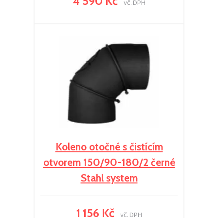
4 590 Kč
vč. DPH
Koleno otočné s čistícím
otvorem 150/90-180/2 černé
Stahl system
1 156 Kč
vč. DPH