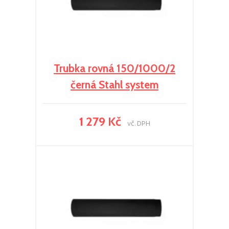
Trubka rovná 150/1000/2
černá Stahl system
1 279 Kč
vč. DPH