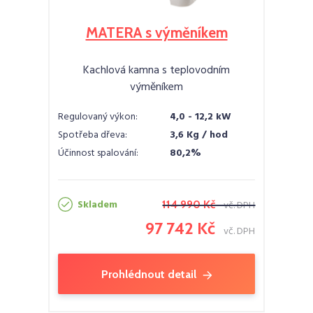
MATERA s výměníkem
Kachlová kamna s teplovodním
výměníkem
Regulovaný výkon:
4,0 - 12,2 kW
Spotřeba dřeva:
3,6 Kg / hod
Účinnost spalování:
80,2%
Skladem
114 990 Kč
vč. DPH
97 742 Kč
vč. DPH
Prohlédnout detail