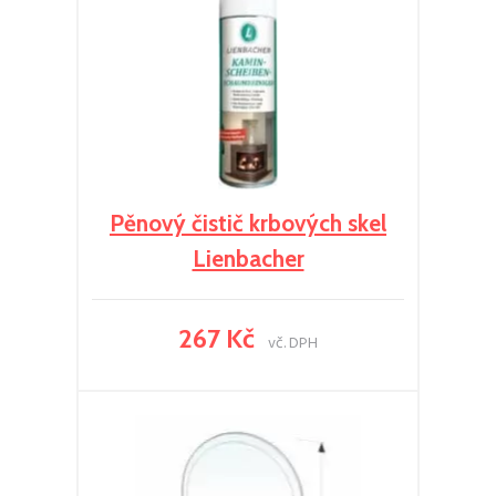
Pěnový čistič krbových skel
Lienbacher
267 Kč
vč. DPH