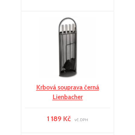
Krbová souprava černá
Lienbacher
1 189 Kč
vč. DPH