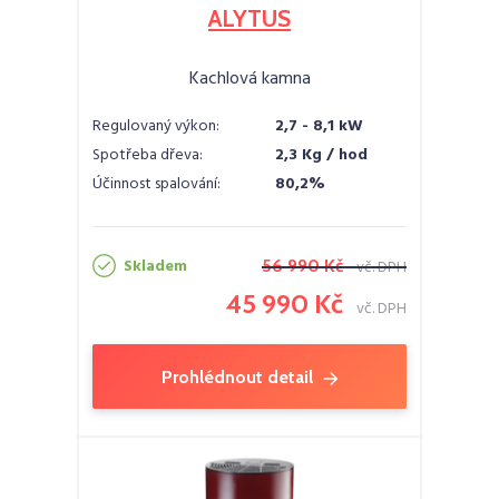
ALYTUS
Kachlová kamna
Regulovaný výkon:
2,7 - 8,1 kW
Spotřeba dřeva:
2,3 Kg / hod
Účinnost spalování:
80,2%
Skladem
56 990 Kč
vč. DPH
45 990 Kč
vč. DPH
Prohlédnout detail