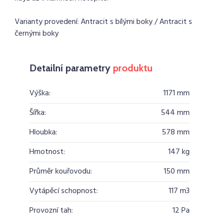
Varianty provedení: Antracit s bílými boky / Antracit s
černými boky
Detailní parametry
produktu
Výška:
1171 mm
Šířka:
544 mm
Hloubka:
578 mm
Hmotnost:
147 kg
Průměr kouřovodu:
150 mm
Vytápěcí schopnost:
117 m3
Provozní tah:
12 Pa