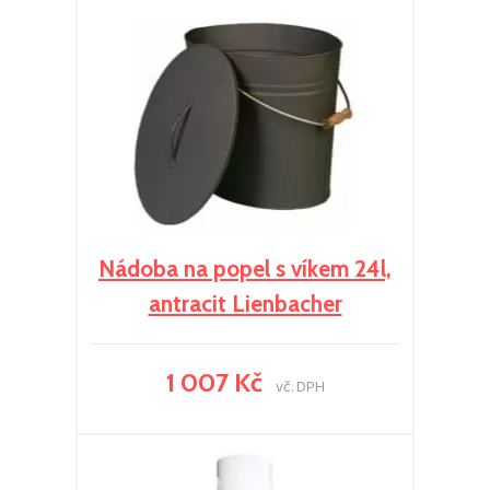
Nádoba na popel s víkem 24l,
antracit Lienbacher
1 007 Kč
vč. DPH