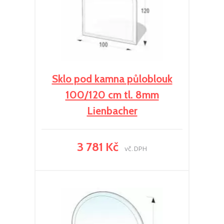
Sklo pod kamna půloblouk
100/120 cm tl. 8mm
Lienbacher
3 781 Kč
vč. DPH