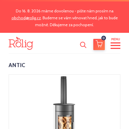
Do 16. 8. 2026 máme dovolenou - pište nám prosím na
obchod@rolig.cz
. Budeme se vám věnovat hned, jak to bude
možné. Děkujeme za pochopení.
0
MENU
ANTIC