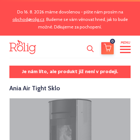
Do 16. 8. 2026 máme dovolenou - pište nám prosím na
obchod@rolig.cz
. Budeme se vám věnovat hned, jak to bude
možné. Děkujeme za pochopení.
0
MENU
Je nám líto, ale produkt již není v prodeji.
Ania Air Tight Sklo