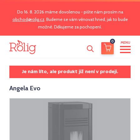
Do 16. 8. 2026 máme dovolenou - pište nám prosím na
obchod@rolig.cz
. Budeme se vám věnovat hned, jak to bude
možné. Děkujeme za pochopení.
0
MENU
Je nám líto, ale produkt již není v prodeji.
Angela Evo