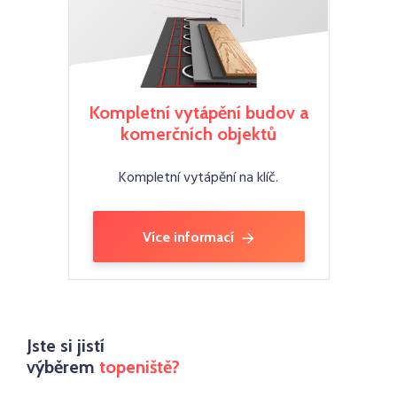
Kompletní vytápění budov a
komerčních objektů
Kompletní vytápění na klíč.
Více informací
Jste si jistí
výběrem
topeniště?