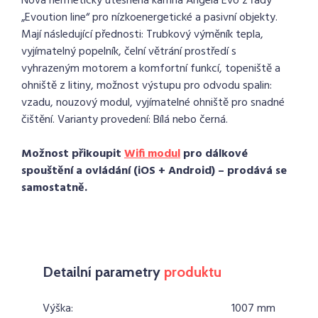
Nová hermeticky utěsněná kamna Angela Evo z řady
„Evoution line“ pro nízkoenergetické a pasivní objekty.
Mají následující přednosti: Trubkový výměník tepla,
vyjímatelný popelník, čelní větrání prostředí s
vyhrazeným motorem a komfortní funkcí, topeniště a
ohniště z litiny, možnost výstupu pro odvodu spalin:
vzadu, nouzový modul, vyjímatelné ohniště pro snadné
čištění. Varianty provedení: Bílá nebo černá.
Možnost přikoupit
Wifi modul
pro dálkové
spouštění a ovládání (iOS + Android) – prodává se
samostatně.
Detailní parametry
produktu
Výška:
1007 mm