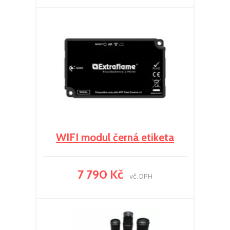
WIFI modul černá etiketa
7 790 Kč
vč. DPH