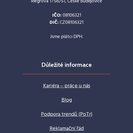
Riegrova 1756/51, České Budějovice
IČO:
08106321
DIČ:
CZ08106321
Jsme plátci DPH.
Důležité informace
Kariéra – práce u nás
Blog
Podpora trendů (PoTr)
Reklamační řád