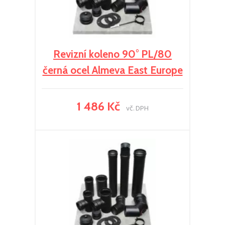
Revizní koleno 90° PL/80
černá ocel Almeva East Europe
1 486 Kč
vč. DPH