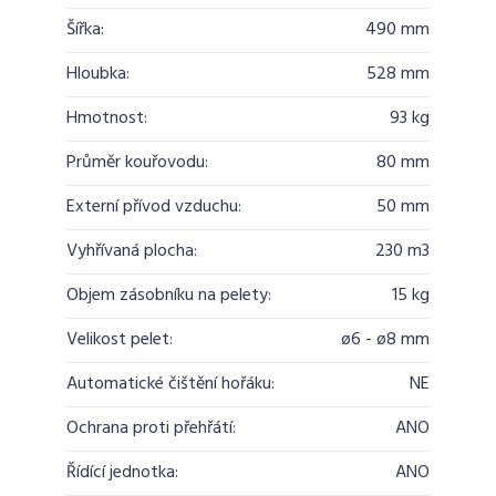
Šířka:
490 mm
Hloubka:
528 mm
Hmotnost:
93 kg
Průměr kouřovodu:
80 mm
Externí přívod vzduchu:
50 mm
Vyhřívaná plocha:
230 m3
Objem zásobníku na pelety:
15 kg
Velikost pelet:
ø6 - ø8 mm
Automatické čištění hořáku:
NE
Ochrana proti přehřátí:
ANO
Řídící jednotka:
ANO