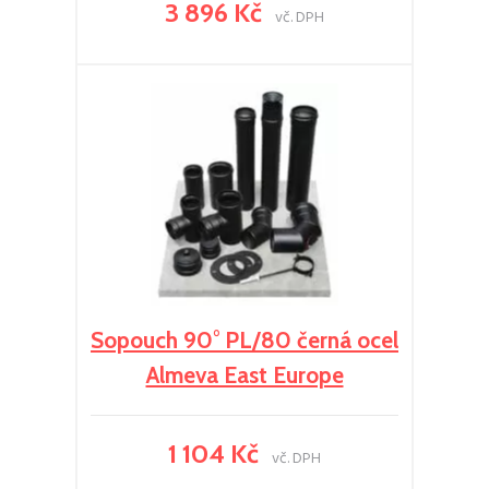
3 896 Kč
vč. DPH
Sopouch 90° PL/80 černá ocel
Almeva East Europe
1 104 Kč
vč. DPH