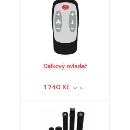
Dálkový ovladač
1 240 Kč
vč. DPH