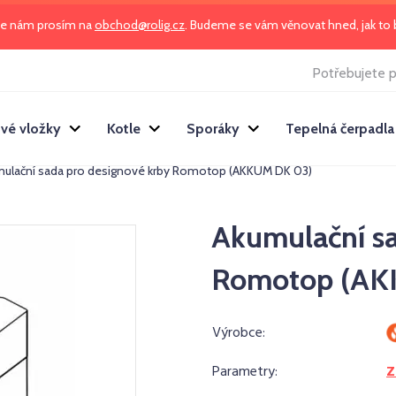
te nám prosím na
obchod@rolig.cz
. Budeme se vám věnovat hned, jak t
Potřebujete p
vé vložky
Kotle
Sporáky
Tepelná čerpadla
ulační sada pro designové krby Romotop (AKKUM DK 03)
Akumulační sa
Romotop (AK
Výrobce:
Parametry:
Z