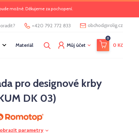
o bude možné. Děkujeme za pochopení.
@
obchod
rolig.cz
oradit?
+420 792 772 833
0
Materiál
Můj účet
0
Kč
da pro designové krby
KUM DK 03)
obrazit parametry