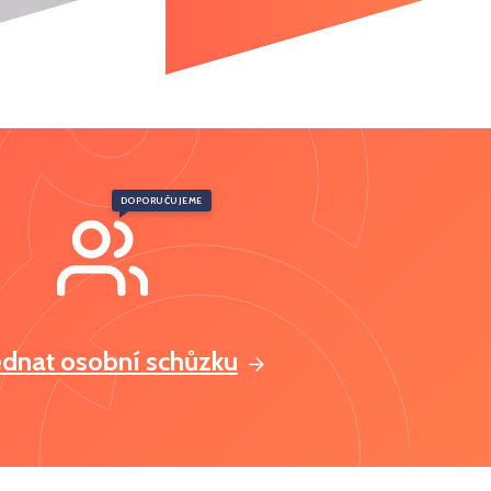
DOPORUČUJEME
ednat osobní schůzku