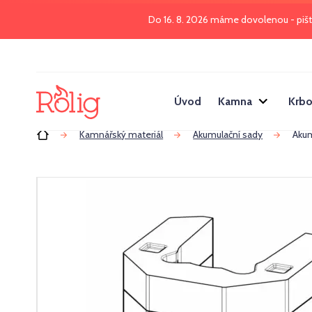
Do 16. 8. 2026 máme dovolenou - piš
Úvod
Kamna
Krbo
Úvod
Kamnářský materiál
Akumulační sady
Akum