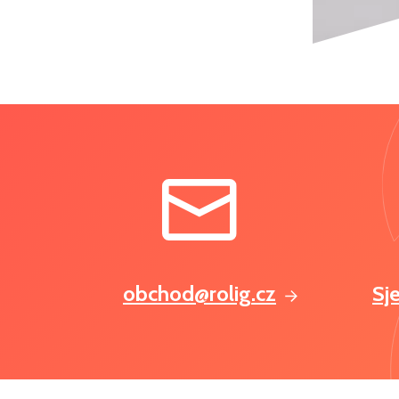
obchod@rolig.cz
Sj