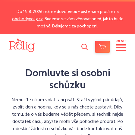
Do 16. 8. 2026 máme dovolenou - pište nám prosím na
obchod@rolig.cz
. Budeme se vám věnovat hned, jak to bude
možné. Děkujeme za pochopení.
MENU
Domluvte si osobní
schůzku
Nemusíte nikam volat, ani psát. Stačí vyplnit pár údajů,
zvolit den a hodinu, kdy se u nás chcete zastavit. Díky
tomu, že o vás budeme vědět předem, si technik najde
dostatek času, abyste mohli vše pohodlně probrat. Po
odeslání žádosti o schůzku vás bude kontaktovat náš