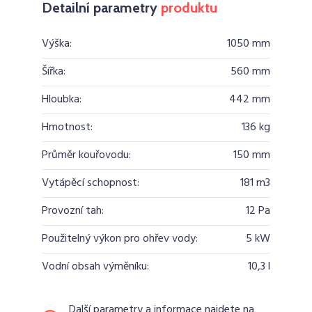
Detailní parametry
produktu
Výška:
1050 mm
Šířka:
560 mm
Hloubka:
442 mm
Hmotnost:
136 kg
Průměr kouřovodu:
150 mm
Vytápěcí schopnost:
181 m3
Provozní tah:
12 Pa
Použitelný výkon pro ohřev vody:
5 kW
Vodní obsah výměníku:
10,3 l
Další parametry a informace najdete na