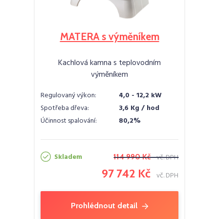
MATERA s výměníkem
Kachlová kamna s teplovodním
výměníkem
Regulovaný výkon:
4,0 - 12,2 kW
Spotřeba dřeva:
3,6 Kg / hod
Účinnost spalování:
80,2%
Skladem
114 990 Kč
vč. DPH
97 742 Kč
vč. DPH
Prohlédnout detail