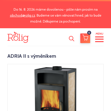
Do 16. 8. 2026 máme dovolenou - pište nám prosím na
obchod@rolig.cz
. Budeme se vám věnovat hned, jak to bude
možné. Děkujeme za pochopení.
0
MENU
ADRIA II s výměníkem