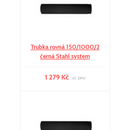
Trubka rovná 150/1000/2
černá Stahl system
1 279 Kč
vč. DPH