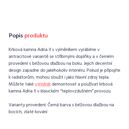
Popis
produktu
Krbová kamna Adria II s výměníkem vyrábíme v
antracitové variantě se stříbrnými doplňky a v černém
provedení s béžovou dlažbou na boku. Jejich decentní
design zapadne do jakéhokoliv interiéru. Pokud je připojíte
k radiátorům, mohou sloužit i jako hlavní zdroj tepla.
Můžete také
výměník
demontovat a používat krbová
kamna Adria II v klasickém “teplovzdušném” provozu.
Varianty provedení: Černá barva s béžovou dlažbou na
bocích, zlaté kování