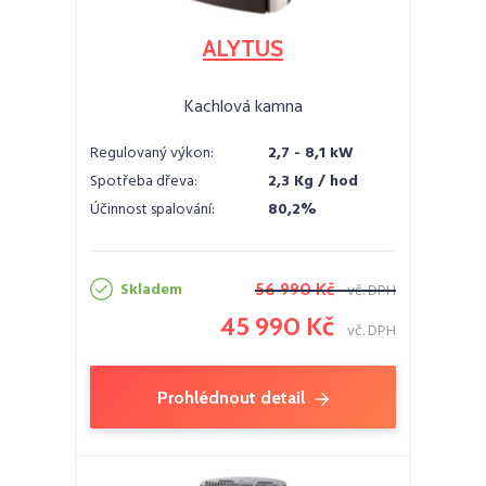
ALYTUS
Kachlová kamna
Regulovaný výkon:
2,7 - 8,1 kW
Spotřeba dřeva:
2,3 Kg / hod
Účinnost spalování:
80,2%
Skladem
56 990 Kč
vč. DPH
45 990 Kč
vč. DPH
Prohlédnout detail