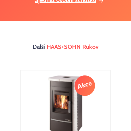
Sjednat osobní schůzku
Další
HAAS+SOHN Rukov