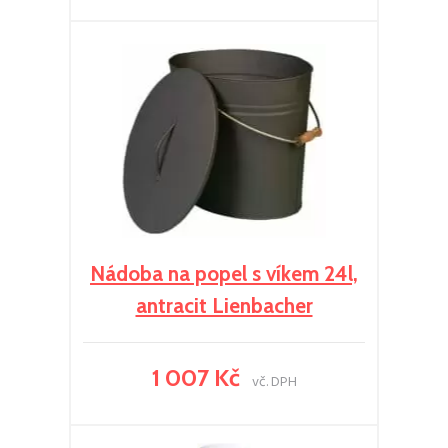
Nádoba na popel s víkem 24l,
antracit Lienbacher
1 007 Kč
vč. DPH