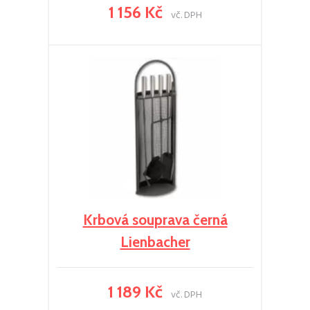
1 156 Kč
vč. DPH
Krbová souprava černá
Lienbacher
1 189 Kč
vč. DPH