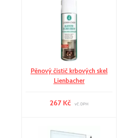
Pěnový čistič krbových skel
Lienbacher
267 Kč
vč. DPH