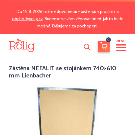
Do 16. 8. 2026 máme dovolenou - pište nám prosím na
obchod@rolig.cz
. Budeme se vám věnovat hned, jak to bude
možné. Děkujeme za pochopení.
0
MENU
Zástěna NEFALIT se stojánkem 740×610
mm Lienbacher