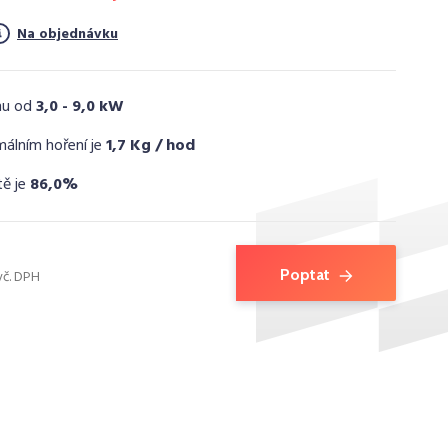
Na objednávku
nu od
3,0 - 9,0 kW
málním hoření je
1,7 Kg / hod
tě je
86,0%
Poptat
vč. DPH