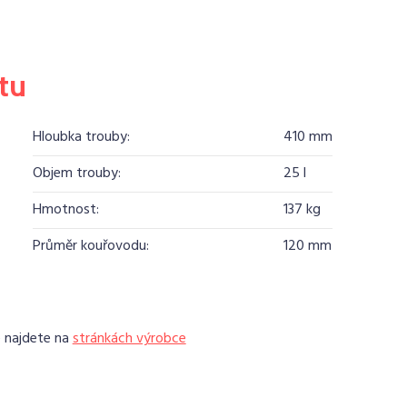
tu
Hloubka trouby:
410 mm
Objem trouby:
25 l
Hmotnost:
137 kg
Průměr kouřovodu:
120 mm
e najdete na
stránkách výrobce