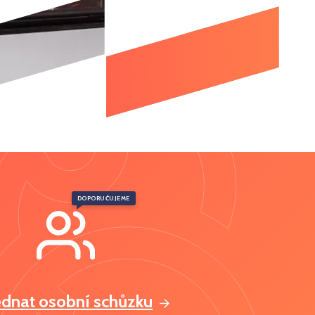
DOPORUČUJEME
ednat osobní schůzku