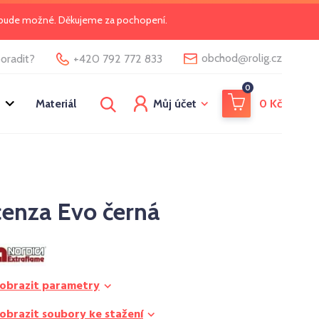
o bude možné. Děkujeme za pochopení.
@
obchod
rolig.cz
oradit?
+420 792 772 833
0
Materiál
Můj účet
0
Kč
cenza Evo černá
obrazit parametry
obrazit soubory ke stažení