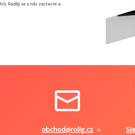
rů. Raději se u nás zastavte a
obchod@rolig.cz
Sj