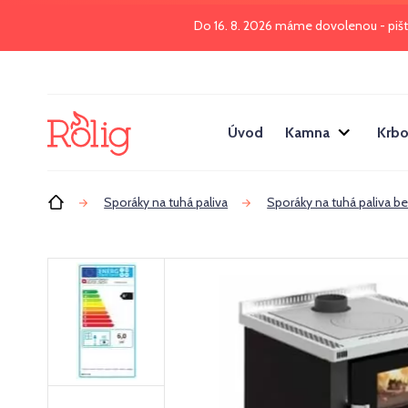
Do 16. 8. 2026 máme dovolenou - piš
Úvod
Kamna
Krbo
Úvod
Sporáky na tuhá paliva
Sporáky na tuhá paliva b