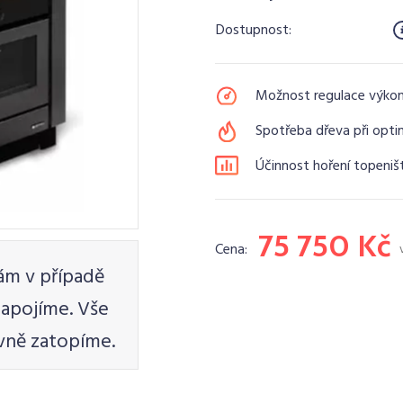
Dostupnost:
Možnost regulace výko
Spotřeba dřeva při opti
Účinnost hoření topeniš
75 750 Kč
Cena:
vám v případě
apojíme. Vše
vně zatopíme.