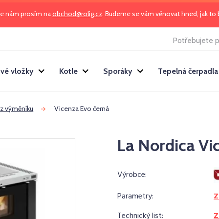
te nám prosím na
obchod@rolig.cz
. Budeme se vám věnovat hned, jak t
Potřebujete p
vé vložky
Kotle
Sporáky
Tepelná čerpadla
ez výměníku
Vicenza Evo černá
La Nordica Vi
Výrobce:
Parametry:
Z
Technický list:
Z