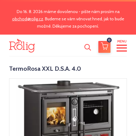
Do 16. 8. 2026 máme dovolenou - pište nám prosím na
obchod@rolig.cz
. Budeme se vám věnovat hned, jak to bude
možné. Děkujeme za pochopení.
0
MENU
TermoRosa XXL D.S.A. 4.0