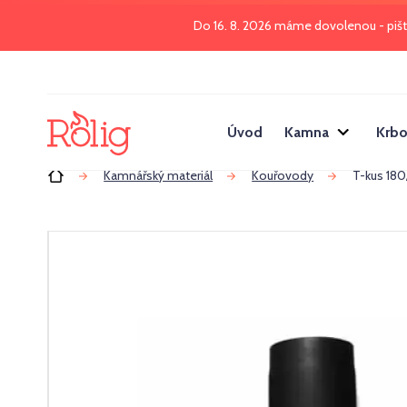
Do 16. 8. 2026 máme dovolenou - piš
Úvod
Kamna
Krbo
Úvod
Kamnářský materiál
Kouřovody
T-kus 180