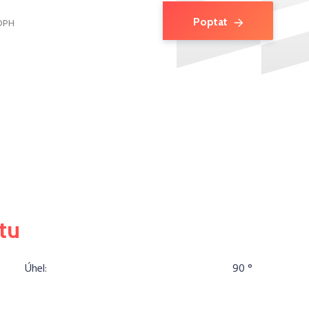
Poptat
 DPH
tu
Úhel:
90 °