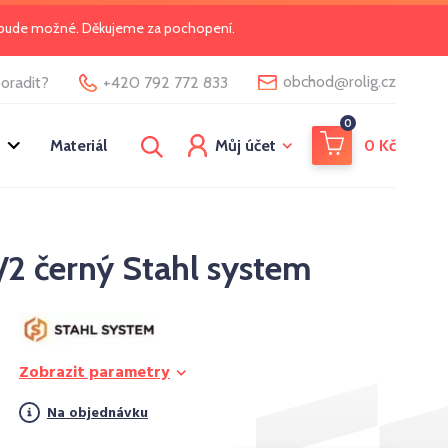
o bude možné. Děkujeme za pochopení.
@
obchod
rolig.cz
oradit?
+420 792 772 833
0
Materiál
Můj účet
0
Kč
2 černý Stahl system
Zobrazit parametry
Na objednávku