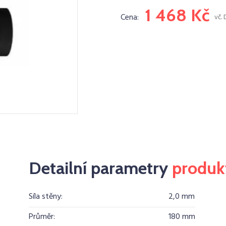
1 468 Kč
Cena:
vč.
Detailní parametry
produk
Síla stěny:
2,0 mm
Průměr:
180 mm