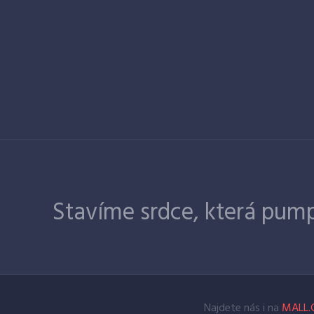
Stavíme srdce, která pump
Najdete nás i na
MALL.