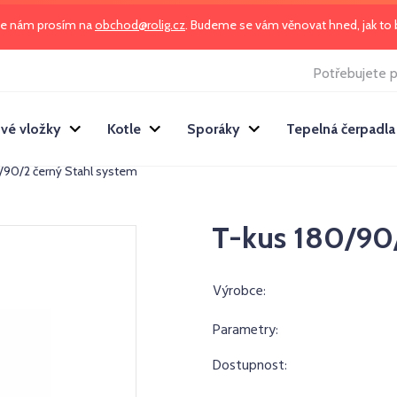
te nám prosím na
obchod@rolig.cz
. Budeme se vám věnovat hned, jak t
Potřebujete p
vé vložky
Kotle
Sporáky
Tepelná čerpadla
/90/2 černý Stahl system
T-kus 180/90/
Výrobce:
Parametry:
Dostupnost: