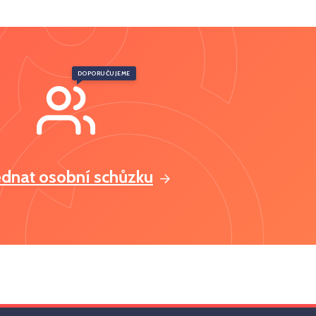
DOPORUČUJEME
ednat osobní schůzku