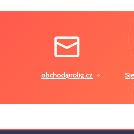
obchod@rolig.cz
Sj